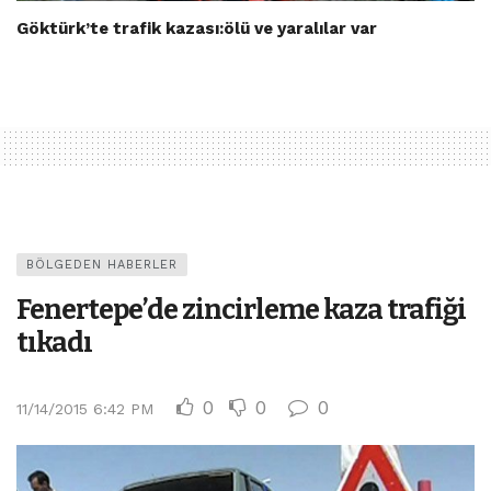
Göktürk’te trafik kazası:ölü ve yaralılar var
BÖLGEDEN HABERLER
Fenertepe’de zincirleme kaza trafiği
tıkadı
0
0
0
11/14/2015 6:42 PM