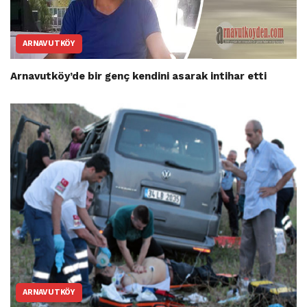
ARNAVUTKÖY
Arnavutköy’de bir genç kendini asarak intihar etti
ARNAVUTKÖY