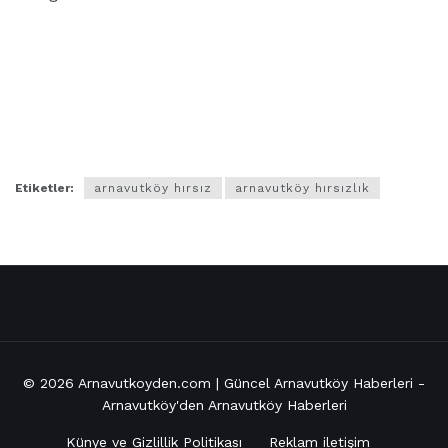
Etiketler:
arnavutköy hırsız
arnavutköy hırsızlık
© 2026
Arnavutkoyden.com | Güncel Arnavutköy Haberleri
-
Arnavutköy'den Arnavutköy Haberleri
Künye ve Gizlillik Politikası
Reklam iletişim