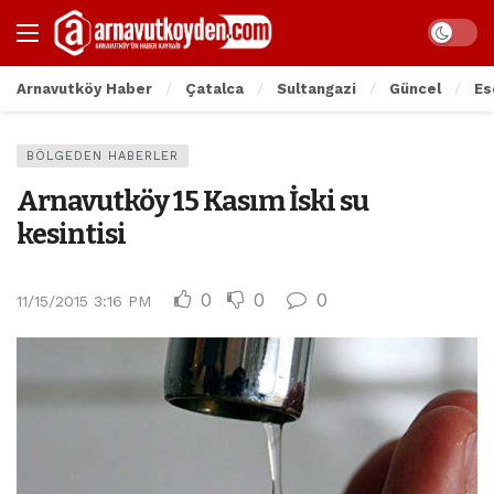
Arnavutköy Haber
Çatalca
Sultangazi
Güncel
Es
BÖLGEDEN HABERLER
Arnavutköy 15 Kasım İski su
kesintisi
0
0
0
11/15/2015 3:16 PM