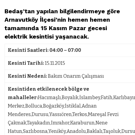
Bedaş’tan yapılan bilgilendirmeye göre
Arnavutköy İlçesi’nin hemen hemen
tamamında 15 Kasım Pazar gecesi
elektrik kesintisi yaşanacak.
Kesinti Saatleri:
04:00 – 07:00
Kesinti Tarihi:
15.11.2015
Kesinti Nedeni:
Bakım Onarım Çalışması
Kesintiden etkilenecek bölge ve
mahalleler:
Hacımaşlı,Boyalık,İslambey,Fatih,Karlıbayı
Merkez,Bolluca,Boğazköy,İstiklal,Adnan
Menderes,Durusu,Yassıören,Terkos,Mareşal Fevzi
Çakmak,Tayakadın,İmrahor,Karaburun,Nene
Hatun,Sazlıbosna,Yeniköy,Anadolu,Baklalı,Taşoluk,Dur