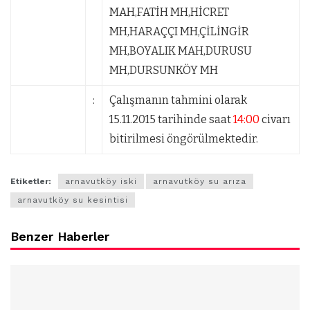
MAH,FATİH MH,HİCRET
MH,HARAÇÇI MH,ÇİLİNGİR
MH,BOYALIK MAH,DURUSU
MH,DURSUNKÖY MH
:
Çalışmanın tahmini olarak
15.11.2015 tarihinde saat
14:00
civarı
bitirilmesi öngörülmektedir.
Etiketler:
arnavutköy iski
arnavutköy su arıza
arnavutköy su kesintisi
Benzer Haberler