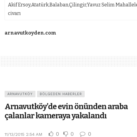
Akif Ersoy,Atatürk,Balaban,Çilingir,Yavuz Selim Mahallele
civarı
arnavutkoyden.com
ARNAVUTKÖY
BÖLGEDEN HABERLER
Arnavutköy’de evin önünden araba
çalanlar kameraya yakalandı
0
0
0
11/13/2015 2:54 AM