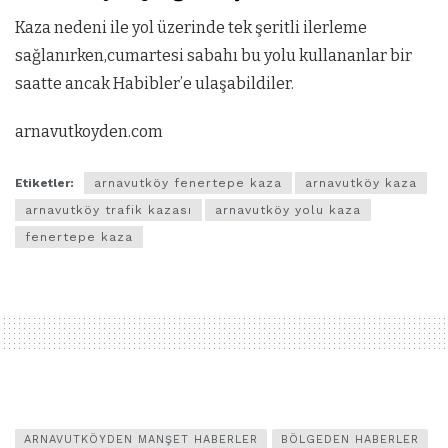
Kaza nedeni ile yol üzerinde tek şeritli ilerleme
sağlanırken,cumartesi sabahı bu yolu kullananlar bir
saatte ancak Habibler’e ulaşabildiler.
arnavutkoyden.com
Etiketler:
arnavutköy fenertepe kaza
arnavutköy kaza
arnavutköy trafik kazası
arnavutköy yolu kaza
fenertepe kaza
ARNAVUTKÖYDEN MANŞET HABERLER
BÖLGEDEN HABERLER