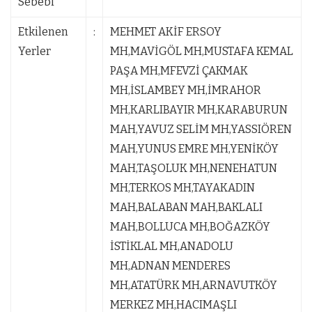
Sebebi
Etkilenen
:
MEHMET AKİF ERSOY
Yerler
MH,MAVİGÖL MH,MUSTAFA KEMAL
PAŞA MH,MFEVZİ ÇAKMAK
MH,İSLAMBEY MH,İMRAHOR
MH,KARLIBAYIR MH,KARABURUN
MAH,YAVUZ SELİM MH,YASSIÖREN
MAH,YUNUS EMRE MH,YENİKÖY
MAH,TAŞOLUK MH,NENEHATUN
MH,TERKOS MH,TAYAKADIN
MAH,BALABAN MAH,BAKLALI
MAH,BOLLUCA MH,BOĞAZKÖY
İSTİKLAL MH,ANADOLU
MH,ADNAN MENDERES
MH,ATATÜRK MH,ARNAVUTKÖY
MERKEZ MH,HACIMAŞLI