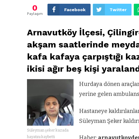
0
Facebook
Twitter
Paylaşım
Arnavutköy İlçesi, Çiling
akşam saatlerinde meydana
kafa kafaya çarpıştığı ka
ikisi ağır beş kişi yaraland
Hurdaya dönen araçlarda
yerine gelen ambulansla
Hastaneye kaldırılanla
Süleyman Şeker kaldırı
Süleyman şeker kazada
Haber:
arnavutkoyde
hayatını kaybetti