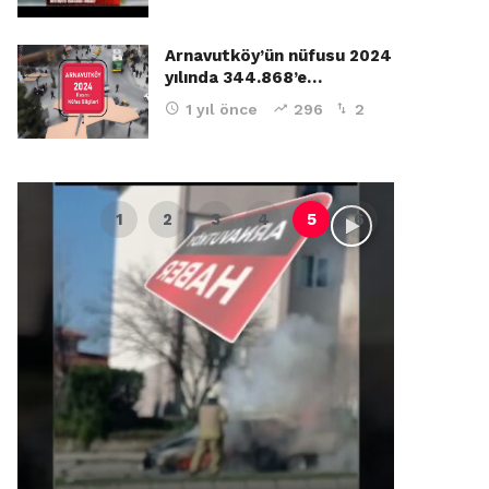
Arnavutköy’ün nüfusu 2024
yılında 344.868’e…
1 yıl önce
296
2