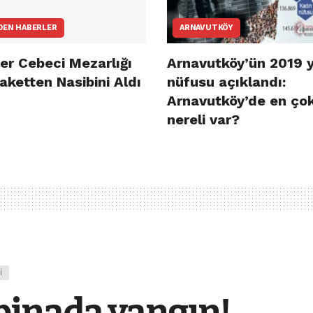
DEN HABERLER
ARNAVUTKÖY
er Cebeci Mezarlığı
Arnavutköy’ün 2019 y
aketten Nasibini Aldı
nüfusu açıklandı:
Arnavutköy’de en ço
nereli var?
I
binada yangın!