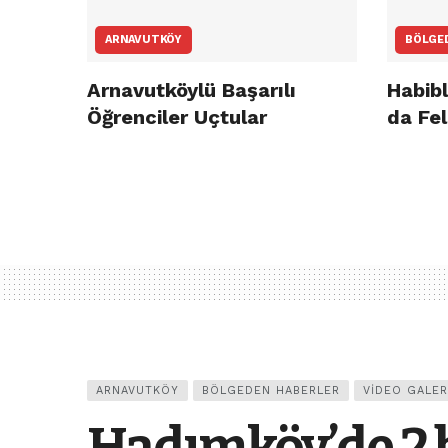
ARNAVUTKÖY
BÖLGE
Arnavutköylü Başarılı
Habibl
Öğrenciler Uçtular
da Fel
ARNAVUTKÖY
BÖLGEDEN HABERLER
VIDEO GALER
Hadımköy’de 2 