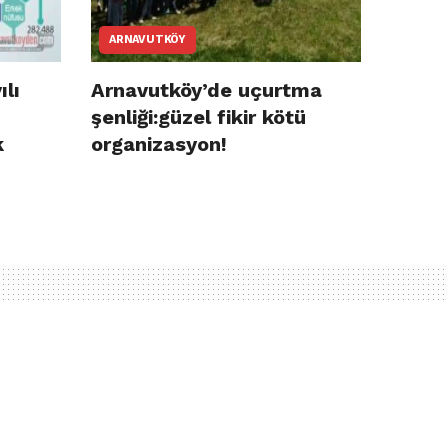
ARNAVUTKÖY
ılı
Arnavutköy’de uçurtma
şenliği:güzel fikir kötü
k
organizasyon!