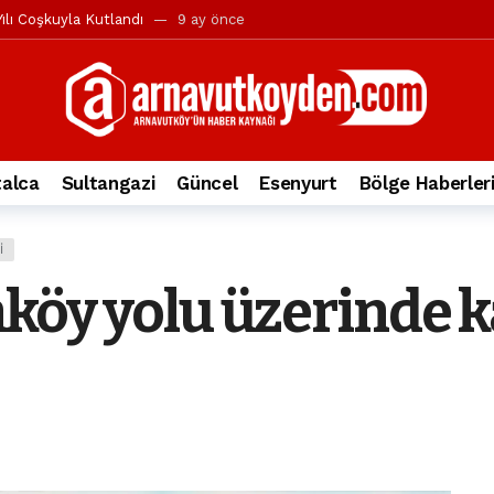
ılı Coşkuyla Kutlandı
9 ay önce
l’in iddialarına yanıt geldi
10 ay önce
yesi’ne ve Mustafa Candaroğlu’na yönelik suçlamalar
10 ay önce
a 344.868’e ulaştı
1 yıl önce
deki otomobil alev alev yandı.
2 yıl önce
alca
Sultangazi
Güncel
Esenyurt
Bölge Haberler
nleri protesto gösterisi düzenledi
2 yıl önce
t Bayramı kutlamaları coşkuyla gerçekleşti
2 yıl önce
I
irbirlerinin üzerine devrildi
2 yıl önce
köy yolu üzerinde ka
ada, taksideki yolcu öldü
3 yıl önce
nı tepkisi
3 yıl önce