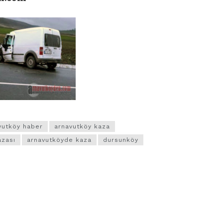
vutköy haber
arnavutköy kaza
azası
arnavutköyde kaza
dursunköy