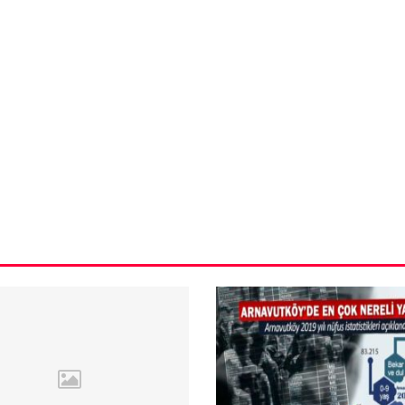
VIDEO GALERI
ün
Arnavutköy
Taşoluk’ta seyir
halindeki
ştı
otomobil alev
alev yandı.