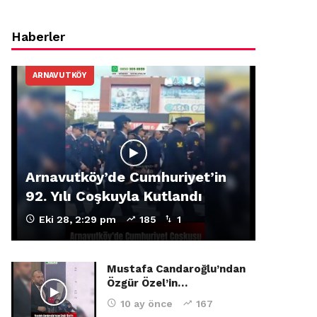
Haberler
ARNAVUTKÖY
Arnavutköy’de Cumhuriyet’in
92. Yılı Coşkuyla Kutlandı
Eki 28, 2:29 pm
185
1
Mustafa Candaroğlu’ndan
Özgür Özel’in…
10 ay önce
167