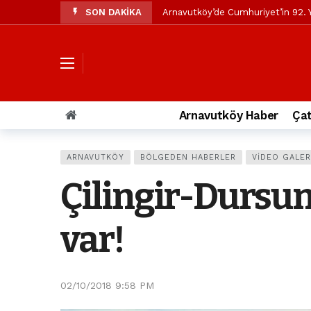
SON DAKİKA
Arnavutköy’de Cumhuriyet’in 92. Y
Mustafa Candaroğlu’ndan Özgür Öze
Özgür Özel’den Arnavutköy Beledi
Arnavutköy’ün nüfusu 2024 yılınd
Arnavutköy Taşoluk’ta seyir halin
Arnavutköy Haber
Çat
Arnavutköy İmrahor Mahallesi saki
Arnavutköy’de 29 Ekim Cumhuriye
ARNAVUTKÖY
BÖLGEDEN HABERLER
VIDEO GALER
Toprak kaydı: 3 hafriyat kamyonu b
Çilingir-Dursun
İstanbul Havalimanı yolundaki kaz
Arnavutkoy Belediyesi’ne su baskı
var!
02/10/2018 9:58 PM