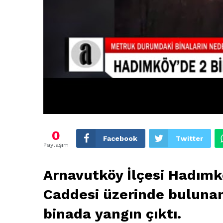
0
Facebook
Twitter
Paylaşım
Arnavutköy İlçesi Hadımk
Caddesi üzerinde buluna
binada yangın çıktı.