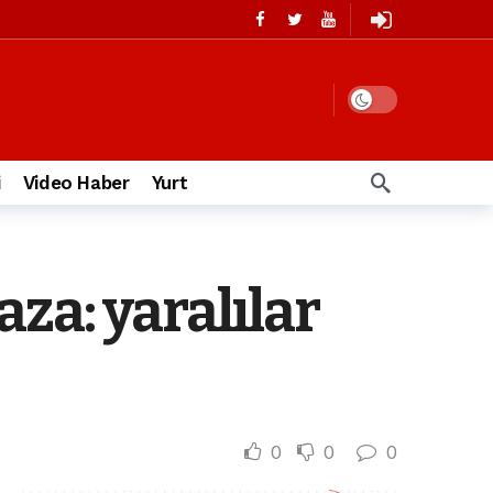
i
Video Haber
Yurt
za: yaralılar
0
0
0