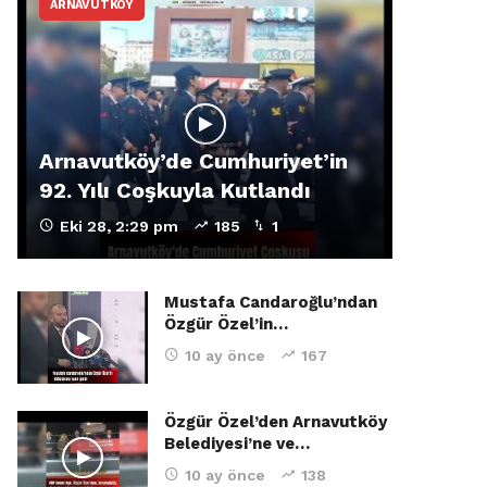
ARNAVUTKÖY
Arnavutköy’de Cumhuriyet’in
92. Yılı Coşkuyla Kutlandı
Eki 28, 2:29 pm
185
1
Mustafa Candaroğlu’ndan
Özgür Özel’in…
10 ay önce
167
Özgür Özel’den Arnavutköy
Belediyesi’ne ve…
10 ay önce
138