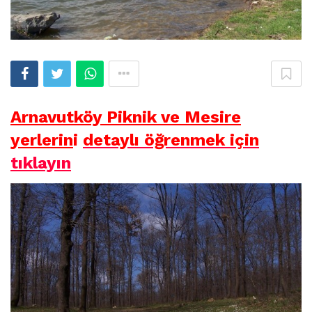
Arnavutköy Piknik ve Mesire
yerlerin
i
detaylı öğrenmek için
tıklayın