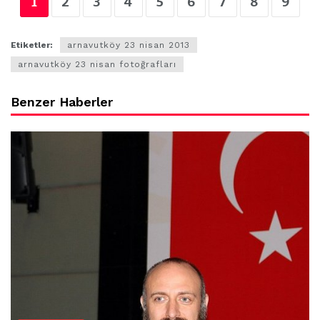
1
2
3
4
5
6
7
8
9
Etiketler:
arnavutköy 23 nisan 2013
arnavutköy 23 nisan fotoğrafları
Benzer Haberler