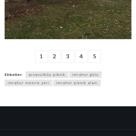
1
2
3
4
5
Etiketler:
arnavutköy piknik
imrahor gölü
imrahor mesire yeri
imrahor piknik alanı