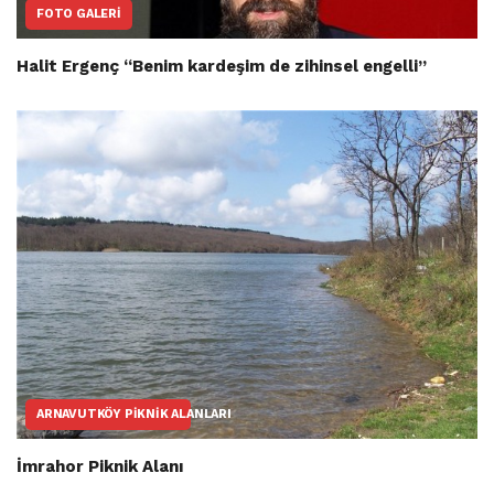
FOTO GALERI
Halit Ergenç “Benim kardeşim de zihinsel engelli”
ARNAVUTKÖY PIKNIK ALANLARI
İmrahor Piknik Alanı