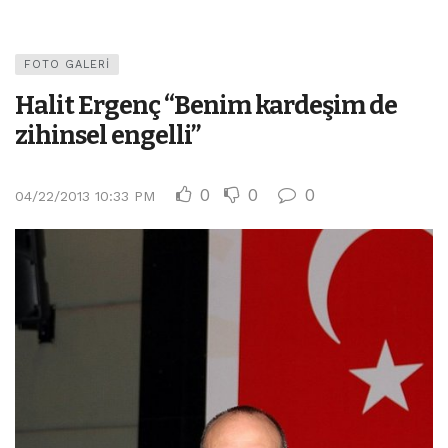
FOTO GALERI
Halit Ergenç “Benim kardeşim de
zihinsel engelli”
0
0
0
04/22/2013 10:33 PM