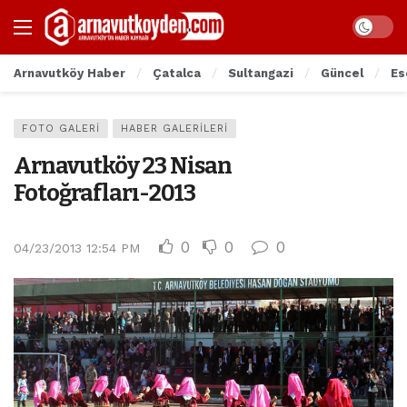
Arnavutköy Haber
Çatalca
Sultangazi
Güncel
Es
FOTO GALERI
HABER GALERILERI
Arnavutköy 23 Nisan
Fotoğrafları-2013
0
0
0
04/23/2013 12:54 PM