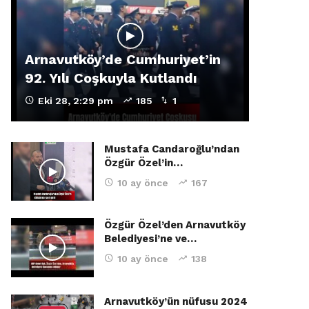
Arnavutköy’de Cumhuriyet’in
92. Yılı Coşkuyla Kutlandı
Eki 28, 2:29 pm
185
1
Mustafa Candaroğlu’ndan
Özgür Özel’in…
10 ay önce
167
Özgür Özel’den Arnavutköy
Belediyesi’ne ve…
10 ay önce
138
Arnavutköy’ün nüfusu 2024