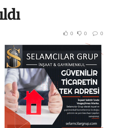
ıldı
0
0
0