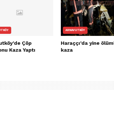
UTKÖY
ARNAVUTKÖY
utköy’de Çöp
Haraççı’da yine ölüm
nu Kaza Yaptı
kaza