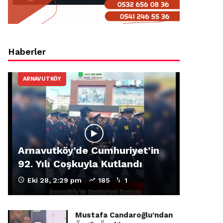
Haberler
ARNAVUTKÖY
Arnavutköy’de Cumhuriyet’in
92. Yılı Coşkuyla Kutlandı
Eki 28, 2:29 pm
185
1
Mustafa Candaroğlu’ndan