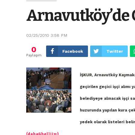
Arnavutköy’de Ge
02/25/2010 3:58 PM
0
Facebook
Twitter
Paylaşım
İŞKUR, Arnavutköy Kaymaka
geçirilen geçici işçi alımı 
belediyeye alınacak işçi s
huzurunda yapılan kura çeki
yedek olarak listeleri belir
(daha&helliip;)