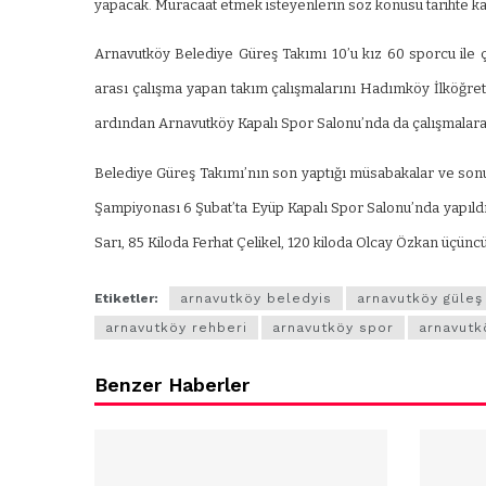
zel’den
Arnavutköy’
yapacak. Müracaat etmek isteyenlerin söz konusu tarihte ka
köy
nüfusu 2024
Arnavutköy Belediye Güreş Takımı 10’u kız 60 sporcu ile ça
si’ne ve
yılında
arası çalışma yapan takım çalışmalarını Hadımköy İlköğre
a
344.868’e ula
ardından Arnavutköy Kapalı Spor Salonu’nda da çalışmalara
ğlu’na
Belediye Güreş Takımı’nın son yaptığı müsabakalar ve son
Şampiyonası 6 Şubat’ta Eyüp Kapalı Spor Salonu’nda yapıldı. 
lar
Sarı, 85 Kiloda Ferhat Çelikel, 120 kiloda Olcay Özkan üçüncü
Etiketler:
arnavutköy beledyis
arnavutköy güleş
arnavutköy rehberi
arnavutköy spor
arnavutk
Benzer Haberler