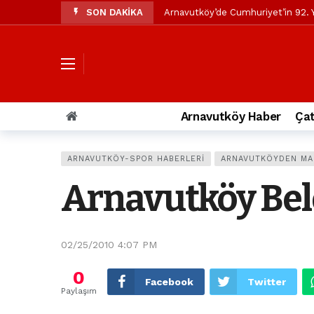
SON DAKİKA
Arnavutköy’de Cumhuriyet’in 92. Y
Mustafa Candaroğlu’ndan Özgür Öze
Özgür Özel’den Arnavutköy Beledi
Arnavutköy’ün nüfusu 2024 yılınd
Arnavutköy Taşoluk’ta seyir halin
Arnavutköy Haber
Çat
Arnavutköy İmrahor Mahallesi saki
Arnavutköy’de 29 Ekim Cumhuriye
ARNAVUTKÖY-SPOR HABERLERI
ARNAVUTKÖYDEN MA
Toprak kaydı: 3 hafriyat kamyonu b
Arnavutköy Bele
İstanbul Havalimanı yolundaki kaz
Arnavutkoy Belediyesi’ne su baskı
02/25/2010 4:07 PM
0
Facebook
Twitter
Paylaşım