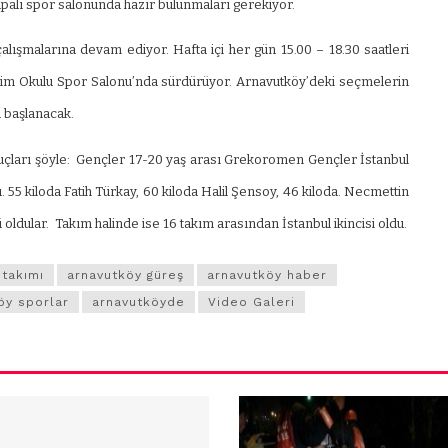
ün
Arnavutköy
palı spor salonunda hazır bulunmaları gerekiyor.
Taşoluk’ta seyir
lışmalarına devam ediyor. Hafta içi her gün 15.00 – 18.30 saatleri
halindeki
tim Okulu Spor Salonu’nda sürdürüyor. Arnavutköy’deki seçmelerin
ştı
otomobil alev
 başlanacak.
alev yandı.
uçları şöyle: Gençler 17-20 yaş arası Grekoromen Gençler İstanbul
55 kiloda Fatih Türkay, 60 kiloda Halil Şensoy, 46 kiloda. Necmettin
 oldular. Takım halinde ise 16 takım arasından İstanbul ikincisi oldu.
 takımı
arnavutköy güreş
arnavutköy haber
öy sporlar
arnavutköyde
Video Galeri