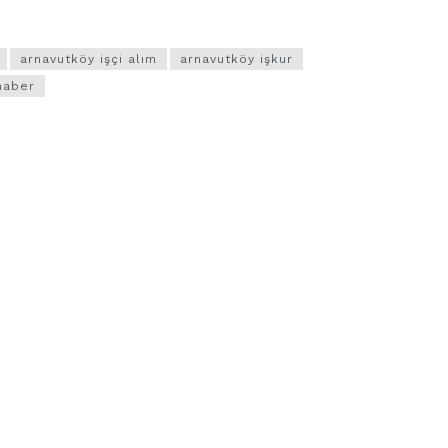
arnavutköy işçi alım
arnavutköy işkur
haber