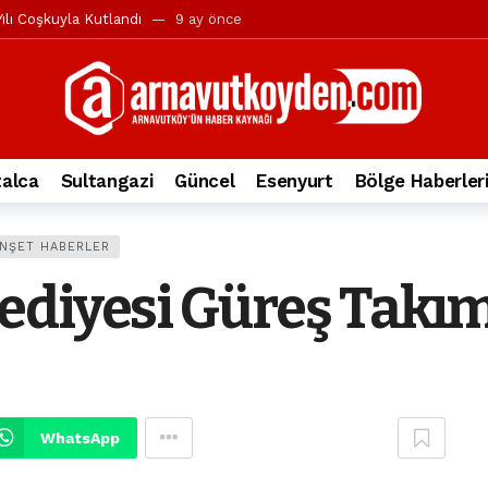
ılı Coşkuyla Kutlandı
9 ay önce
l’in iddialarına yanıt geldi
10 ay önce
yesi’ne ve Mustafa Candaroğlu’na yönelik suçlamalar
10 ay önce
a 344.868’e ulaştı
1 yıl önce
deki otomobil alev alev yandı.
2 yıl önce
alca
Sultangazi
Güncel
Esenyurt
Bölge Haberler
nleri protesto gösterisi düzenledi
2 yıl önce
t Bayramı kutlamaları coşkuyla gerçekleşti
2 yıl önce
NŞET HABERLER
irbirlerinin üzerine devrildi
2 yıl önce
diyesi Güreş Takımı
ada, taksideki yolcu öldü
3 yıl önce
nı tepkisi
3 yıl önce
WhatsApp