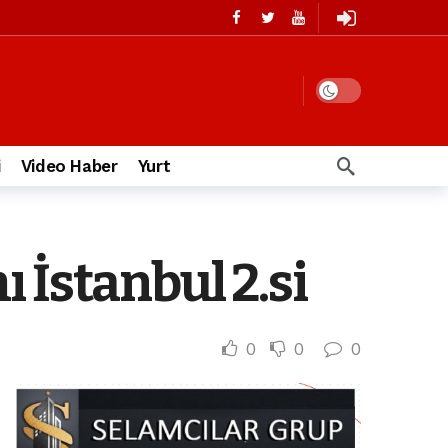
i
Video Haber
Yurt
 İstanbul 2.si
0
0
0