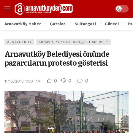
Arnavutköy Haber
Çatalca
Sultangazi
Güncel
Es
ARNAVUTKÖY
ARNAVUTKÖYDEN MANŞET HABERLER
Arnavutköy Belediyesi önünde
pazarcıların protesto gösterisi
0
0
0
11/15/2012 1:50 PM