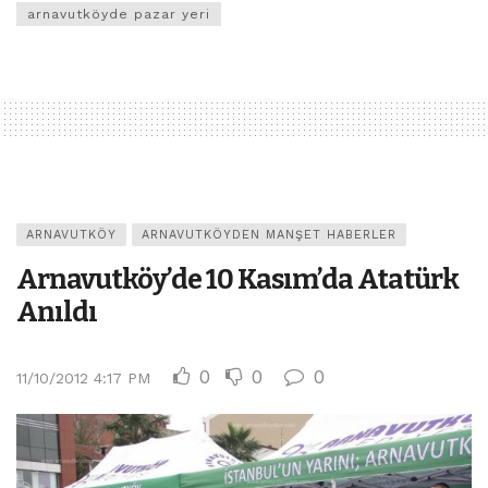
arnavutköyde pazar yeri
ARNAVUTKÖY
ARNAVUTKÖYDEN MANŞET HABERLER
Arnavutköy’de 10 Kasım’da Atatürk
Anıldı
0
0
0
11/10/2012 4:17 PM