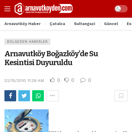
Arnavutköy Haber
Çatalca
Sultangazi
Güncel
Es
BÖLGEDEN HABERLER
Arnavutköy Boğazköy’de Su
Kesintisi Duyuruldu
0
0
0
02/15/2010 11:29 AM