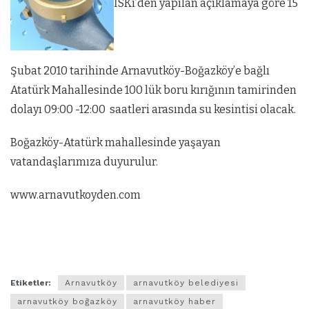
İSKi’den yapılan açıklamaya göre 15
Şubat 2010 tarihinde Arnavutköy-Boğazköy’e bağlı
Atatürk Mahallesinde 100 lük boru kırığının tamirinden
dolayı 09:00 -12:00 saatleri arasında su kesintisi olacak.
Boğazköy-Atatürk mahallesinde yaşayan
vatandaşlarımıza duyurulur.
www.arnavutkoyden.com
arnavutköy,arnavutköy haber,arnavutköy
rehberi,arnavutköy belediyesi,arnavutköy iski
Etiketler:
Arnavutköy
arnavutköy belediyesi
arnavutköy boğazköy
arnavutköy haber