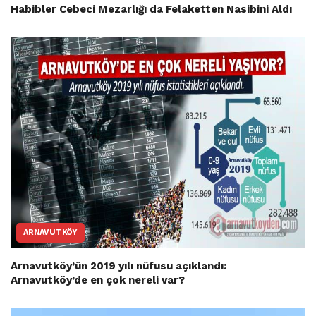
Habibler Cebeci Mezarlığı da Felaketten Nasibini Aldı
ARNAVUTKÖY
Arnavutköy’ün 2019 yılı nüfusu açıklandı:
Arnavutköy’de en çok nereli var?