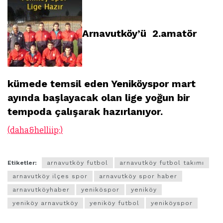
Arnavutköy’ü 2.amatör
kümede temsil eden Yeniköyspor mart
ayında başlayacak olan lige yoğun bir
tempoda çalışarak hazırlanıyor.
(daha&helliip;)
Etiketler:
arnavutköy futbol
arnavutköy futbol takımı
arnavutköy ilçes spor
arnavutköy spor haber
arnavutköyhaber
yeniköspor
yeniköy
yeniköy arnavutköy
yeniköy futbol
yeniköyspor