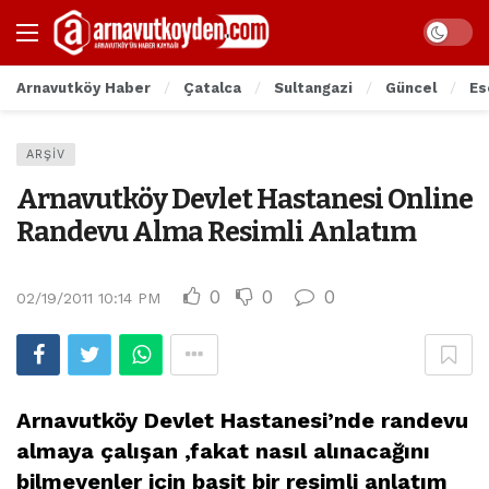
Arnavutköy Haber
Çatalca
Sultangazi
Güncel
Es
ARŞIV
Arnavutköy Devlet Hastanesi Online
Randevu Alma Resimli Anlatım
0
0
0
02/19/2011 10:14 PM
Arnavutköy Devlet Hastanesi’nde randevu
almaya çalışan ,fakat nasıl alınacağını
bilmeyenler için basit bir resimli anlatım