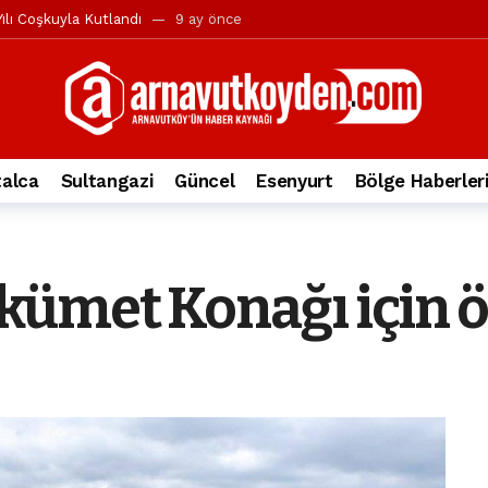
ılı Coşkuyla Kutlandı
9 ay önce
l’in iddialarına yanıt geldi
10 ay önce
yesi’ne ve Mustafa Candaroğlu’na yönelik suçlamalar
10 ay önce
a 344.868’e ulaştı
2 yıl önce
deki otomobil alev alev yandı.
2 yıl önce
alca
Sultangazi
Güncel
Esenyurt
Bölge Haberler
nleri protesto gösterisi düzenledi
2 yıl önce
t Bayramı kutlamaları coşkuyla gerçekleşti
2 yıl önce
irbirlerinin üzerine devrildi
2 yıl önce
ümet Konağı için 
ada, taksideki yolcu öldü
3 yıl önce
nı tepkisi
3 yıl önce