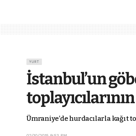
YURT
İstanbul’un göb
toplayıcılarının
Ümraniye’de hurdacılarla kağıt top
02/10/2015 9:53 PM