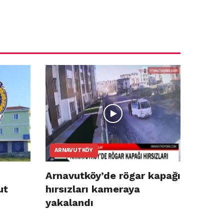
ARNAVUTKÖY
Arnavutköy’de rögar kapağı
ut
hırsızları kameraya
yakalandı