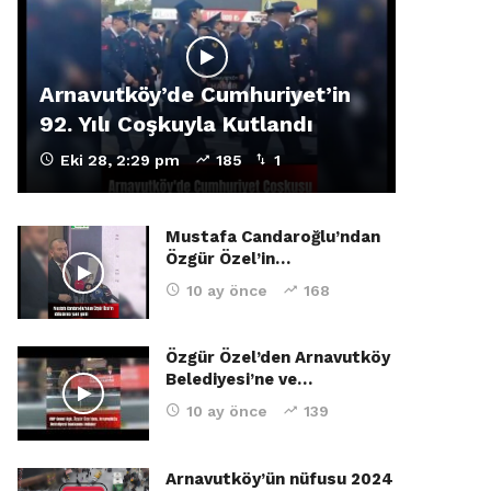
Arnavutköy’de Cumhuriyet’in
92. Yılı Coşkuyla Kutlandı
Eki 28, 2:29 pm
185
1
Mustafa Candaroğlu’ndan
Özgür Özel’in…
10 ay önce
168
Özgür Özel’den Arnavutköy
Belediyesi’ne ve…
10 ay önce
139
Arnavutköy’ün nüfusu 2024