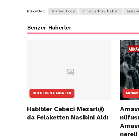
Etiketler:
Arnavutköy
arnavutköy haber
arnav
Benzer Haberler
BÖLGEDEN HABERLER
ARNAV
Habibler Cebeci Mezarlığı
Arnavu
da Felaketten Nasibini Aldı
nüfusu
Arnav
nereli