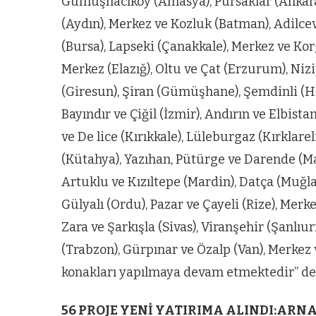
Gümüşhacıköy (Amasya), Pursaklar (Ankara)
(Aydın), Merkez ve Kozluk (Batman), Adilcev
(Bursa), Lapseki (Çanakkale), Merkez ve Korg
Merkez (Elazığ), Oltu ve Çat (Erzurum), Ni
(Giresun), Şiran (Gümüşhane), Şemdinli (Ha
Bayındır ve Çiğil (İzmir), Andırın ve Elbi
ve De lice (Kırıkkale), Lüleburgaz (Kırklarel
(Kütahya), Yazıhan, Pütürge ve Darende (Ma
Artuklu ve Kızıltepe (Mardin), Datça (Muğla
Gülyalı (Ordu), Pazar ve Çayeli (Rize), Merke
Zara ve Şarkışla (Sivas), Viranşehir (Şanlıurf
(Trabzon), Gürpınar ve Özalp (Van), Merkez
konakları yapılmaya devam etmektedir” de
ARNAVUTKÖY
56 PROJE YENİ YATIRIMA ALINDI:ARN