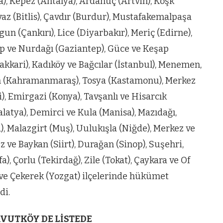
, Kepez (Antalya), Ardanuç (Artvin), Köşk
az (Bitlis), Çavdır (Burdur), Mustafakemalpaşa
un (Çankırı), Lice (Diyarbakır), Meriç (Edirne),
zip ve Nurdağı (Gaziantep), Güce ve Keşap
kkari), Kadıköy ve Bağcılar (İstanbul), Menemen,
stan (Kahramanmaraş), Tosya (Kastamonu), Merkez
i), Emirgazi (Konya), Tavşanlı ve Hisarcık
latya), Demirci ve Kula (Manisa), Mazıdağı,
), Malazgirt (Muş), Uulukışla (Niğde), Merkez ve
z ve Baykan (Siirt), Durağan (Sinop), Suşehri,
a), Çorlu (Tekirdağ), Zile (Tokat), Çaykara ve Of
 ve Çekerek (Yozgat) ilçelerinde hükümet
di.
VIDEO GALERI
AVUTKÖY DE LİSTEDE