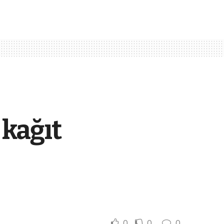
 kağıt
0
0
0