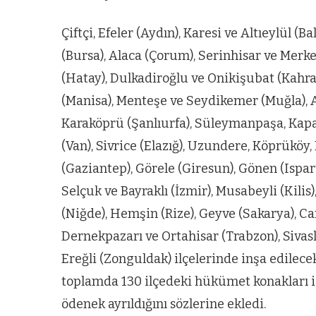
zel’den
Arnavutköy’
köy
nüfusu 2024
Çiftçi, Efeler (Aydın), Karesi ve Altıeylül (
si’ne ve
yılında
(Bursa), Alaca (Çorum), Serinhisar ve Merke
a
344.868’e ula
(Hatay), Dulkadiroğlu ve Onikişubat (Kah
ğlu’na
(Manisa), Menteşe ve Seydikemer (Muğla), A
Karaköprü (Şanlıurfa), Süleymanpaşa, Kapa
lar
(Van), Sivrice (Elazığ), Uzundere, Köprükö
(Gaziantep), Görele (Giresun), Gönen (Ispar
Selçuk ve Bayraklı (İzmir), Musabeyli (Kilis
(Niğde), Hemşin (Rize), Geyve (Sakarya), Can
Dernekpazarı ve Ortahisar (Trabzon), Sivaslı
Ereğli (Zonguldak) ilçelerinde inşa edilec
toplamda 130 ilçedeki hükümet konakları iç
ödenek ayrıldığını sözlerine ekledi.