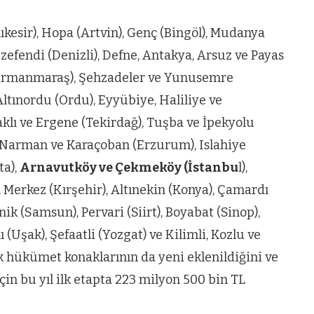
ün
Arnavutköy
Taşoluk’ta seyir
Balıkesir), Hopa (Artvin), Genç (Bingöl), Mudanya
halindeki
zefendi (Denizli), Defne, Antakya, Arsuz ve Payas
ştı
otomobil alev
rarmanmaraş), Şehzadeler ve Yunusemre
alev yandı.
ltınordu (Ordu), Eyyübiye, Haliliye ve
klı ve Ergene (Tekirdağ), Tuşba ve İpekyolu
y, Narman ve Karaçoban (Erzurum), Islahiye
ta),
Arnavutköy ve Çekmeköy (İstanbu
l),
), Merkez (Kırşehir), Altınekin (Konya), Çamardı
ik (Samsun), Pervari (Siirt), Boyabat (Sinop),
 (Uşak), Şefaatli (Yozgat) ve Kilimli, Kozlu ve
ek hükümet konaklarının da yeni eklenildiğini ve
in bu yıl ilk etapta 223 milyon 500 bin TL