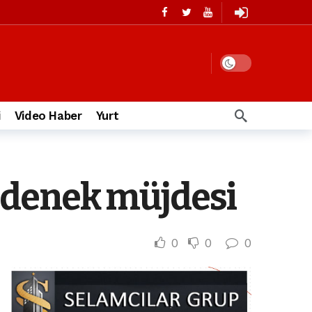
i
Video Haber
Yurt
ödenek müjdesi
0
0
0