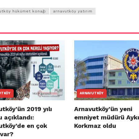
utköy hükümet konağı
arnavutköy yatırım
UTKÖY
ARNAVUTKÖY
tköy’ün 2019 yılı
Arnavutköy’ün yeni
 açıklandı:
emniyet müdürü Ayk
utköy’de en çok
Korkmaz oldu
 var?