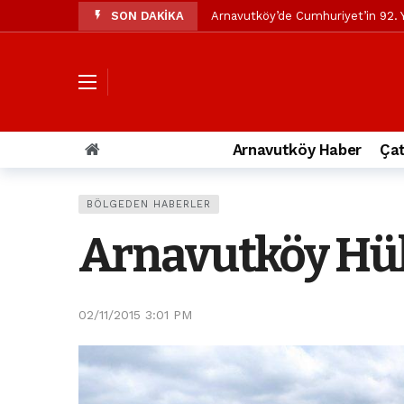
SON DAKİKA
Arnavutköy’de Cumhuriyet’in 92. Y
Mustafa Candaroğlu’ndan Özgür Öze
Özgür Özel’den Arnavutköy Beledi
Arnavutköy’ün nüfusu 2024 yılınd
Arnavutköy Taşoluk’ta seyir halin
Arnavutköy Haber
Çat
Arnavutköy İmrahor Mahallesi saki
Arnavutköy’de 29 Ekim Cumhuriye
BÖLGEDEN HABERLER
Toprak kaydı: 3 hafriyat kamyonu b
Arnavutköy Hük
İstanbul Havalimanı yolundaki kaz
Arnavutkoy Belediyesi’ne su baskı
02/11/2015 3:01 PM