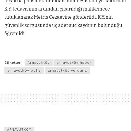
bıçak da polisler tarafından alındı. Hastaneye kaldırılan
K.Y. tedavisinin ardından çıkarıldığı mahkemece
tutuklanarak Metris Cezaevine gönderildi. K.Y.’nin
güvenlik sorgusunda üç adet suç kaydının bulunduğu
öğrenildi.
Etiketler:
Arnavutköy
arnavutköy haber
arnavutköy polis
arnavutköy vurulma
ARNAVUTKÖY