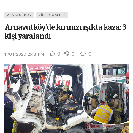
ARNAVUTKÖY
VIDEO GALERI
Arnavutköy’de kırmızı ışıkta kaza: 3
kişi yaralandı
0
0
0
11/04/2020 2:48 PM