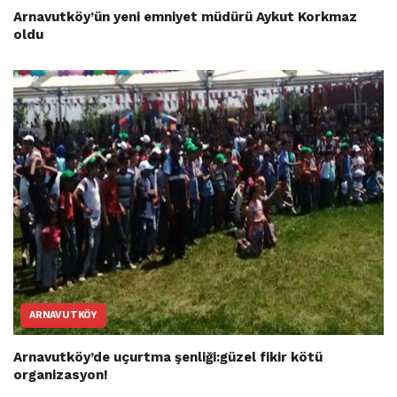
Arnavutköy’ün yeni emniyet müdürü Aykut Korkmaz
oldu
ARNAVUTKÖY
Arnavutköy’de uçurtma şenliği:güzel fikir kötü
organizasyon!