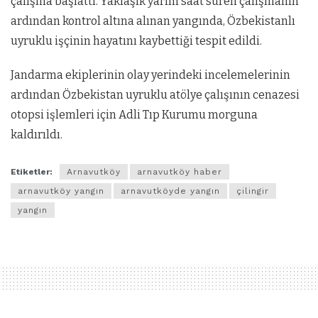
çalışma başlattı. Yaklaşık yarım saat süren çalışmanın
ardından kontrol altına alınan yangında, Özbekistanlı
uyruklu işçinin hayatını kaybettiği tespit edildi.
Jandarma ekiplerinin olay yerindeki incelemelerinin
ardından Özbekistan uyruklu atölye çalışının cenazesi
otopsi işlemleri için Adli Tıp Kurumu morguna
kaldırıldı.
Etiketler:
Arnavutköy
arnavutköy haber
arnavutköy yangın
arnavutköyde yangın
çilingir
yangın