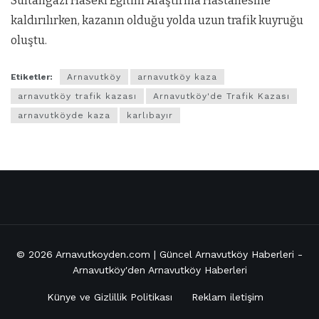
Sultangazi Haseki Eğitim Araştırma Hastanesine
kaldırılırken, kazanın olduğu yolda uzun trafik kuyruğu
oluştu.
Etiketler:
Arnavutköy
arnavutköy kaza
arnavutköy trafik kazası
Arnavutköy'de Trafik Kazası
arnavutköyde kaza
karlıbayır
© 2026
Arnavutkoyden.com | Güncel Arnavutköy Haberleri
-
Arnavutköy'den Arnavutköy Haberleri
Künye ve Gizlillik Politikası
Reklam iletişim