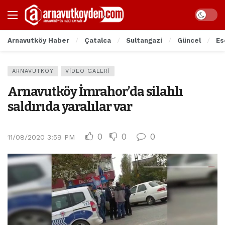
Arnavutköy Haber
Çatalca
Sultangazi
Güncel
Es
ARNAVUTKÖY
VIDEO GALERI
Arnavutköy İmrahor’da silahlı
saldırıda yaralılar var
0
0
0
11/08/2020 3:59 PM