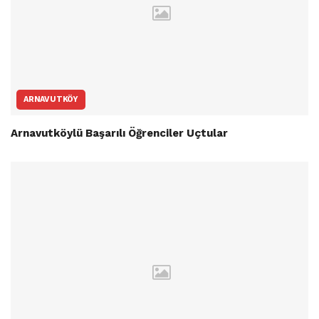
ARNAVUTKÖY
Arnavutköylü Başarılı Öğrenciler Uçtular