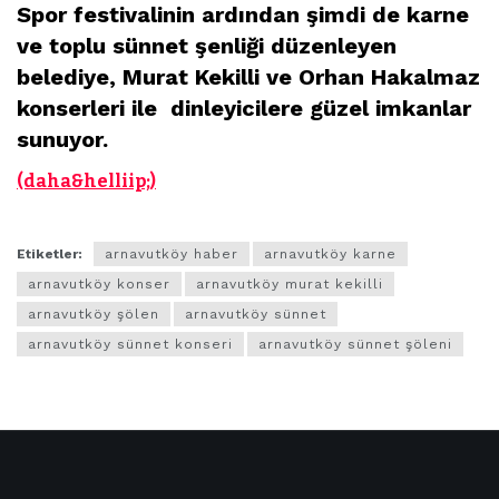
Spor festivalinin ardından şimdi de karne
ve toplu sünnet şenliği düzenleyen
belediye, Murat Kekilli ve Orhan Hakalmaz
konserleri ile dinleyicilere güzel imkanlar
sunuyor.
(daha&helliip;)
Etiketler:
arnavutköy haber
arnavutköy karne
arnavutköy konser
arnavutköy murat kekilli
arnavutköy şölen
arnavutköy sünnet
arnavutköy sünnet konseri
arnavutköy sünnet şöleni