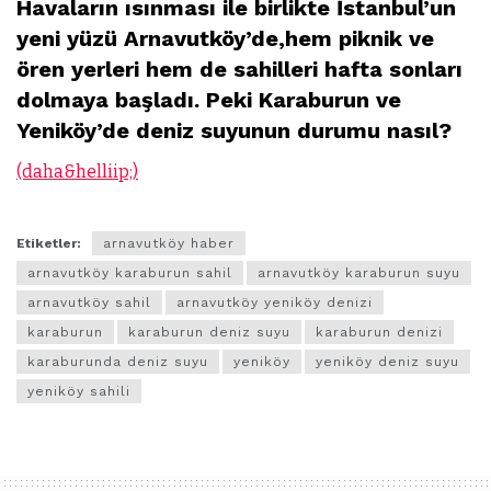
Havaların ısınması ile birlikte İstanbul’un
yeni yüzü Arnavutköy’de,hem piknik ve
ören yerleri hem de sahilleri hafta sonları
dolmaya başladı. Peki Karaburun ve
Yeniköy’de deniz suyunun durumu nasıl?
(daha&helliip;)
Etiketler:
arnavutköy haber
arnavutköy karaburun sahil
arnavutköy karaburun suyu
arnavutköy sahil
arnavutköy yeniköy denizi
karaburun
karaburun deniz suyu
karaburun denizi
karaburunda deniz suyu
yeniköy
yeniköy deniz suyu
yeniköy sahili