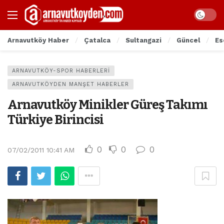
Arnavutköy Haber
Çatalca
Sultangazi
Güncel
Es
ARNAVUTKÖY-SPOR HABERLERI
ARNAVUTKÖYDEN MANŞET HABERLER
Arnavutköy Minikler Güreş Takımı
Türkiye Birincisi
0
0
0
07/02/2011 10:41 AM