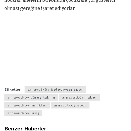
hocalar, ailelerin bu konuda çocuklara yol gösterici
olması gereğine işaret ediyorlar.
Etiketler:
arnavutköy belediyesi spor
arnavutköy güreş takımı
arnavutköy haber
arnavutköy minikler
arnavutköy spor
arnavutköy üreş
Benzer Haberler