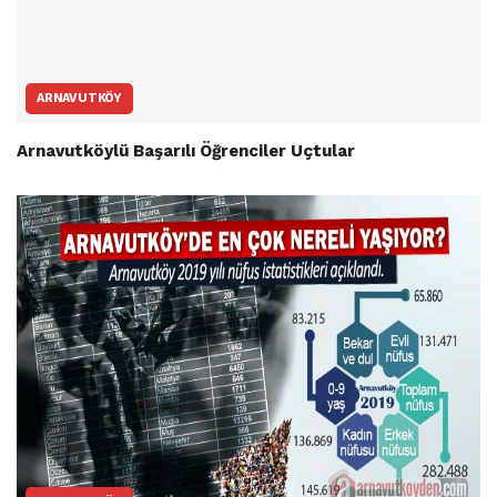
ARNAVUTKÖY
Arnavutköylü Başarılı Öğrenciler Uçtular