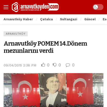
Arnavutköy Haber
Çatalca
Sultangazi
Güncel
Es
ARNAVUTKÖY
Arnavutköy POMEM 14.Dönem
mezunlarını verdi
0
0
0
09/04/2015 2:38 PM