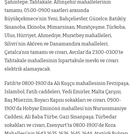
Şahintepe, Tahtakale, Altınşehir mahallelerinin
tamamı, 05.00-09.00 saatleri arasında
Büyükçekmece’nin Yeni, Bahçelievler, Güzelce, Batıköy,
Sinanoba, Ekinoba, Mimarsinan, Muratçeşme, Türkoba,
Ulus, Hürriyet, Ahmediye, Muratbey mahalleleri,
Silivri’nin Akören ve Danamandıra mahalleleri,
Çatalca’nın tamamı ve civarı, Avcılar’da 23.00-03.00’te
Tahtakale mahallesinin Ispartakule mevki ve civarı
elektrik alamayacak.
Fatih’te 08.00-19.00’da Ali Kuşçu mahallesinin Fevzipaşa,
İslambol, Fatih caddeleri, Yedi Emirler, Malta Çarşısı,
Baş Müezzin, Boyacı Kapısı sokakları ve civarı, 09.00-
19.00’da Hobyar Eminönü mahallesi’nin Nuruosmaniye
Caddesi, Ali Baba Türbe, Gazi Sinanpaşa, Türbedar
sokakları ve civarı, Esenyurt’ta 08.00-19.00’de Koza
Mahallesi’nin 1643, 1635, 1636, 1645, 1644, Atatürk Bulvarı