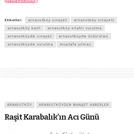
(daha&helliip;)
Etiketler:
arnavutköy cinayet
arnavutköy cinayeti
arnavutköy katil
arnavutköy silahlı vurulma
arnavutköyde cinayet
arnavutköyde öldürülen
arnavutköyde vurulma
mustafa yılmaz
ARNAVUTKÖY
ARNAVUTKÖYDEN MANŞET HABERLER
Raşit Karabalık’ın Acı Günü