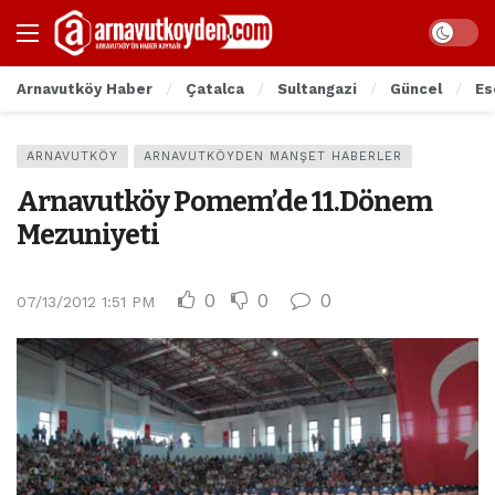
Arnavutköy Haber
Çatalca
Sultangazi
Güncel
Es
ARNAVUTKÖY
ARNAVUTKÖYDEN MANŞET HABERLER
Arnavutköy Pomem’de 11.Dönem
Mezuniyeti
0
0
0
07/13/2012 1:51 PM