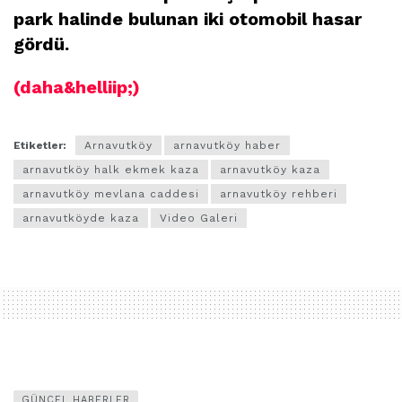
park halinde bulunan iki otomobil hasar
gördü.
(daha&helliip;)
Etiketler:
Arnavutköy
arnavutköy haber
arnavutköy halk ekmek kaza
arnavutköy kaza
arnavutköy mevlana caddesi
arnavutköy rehberi
arnavutköyde kaza
Video Galeri
GÜNCEL HABERLER