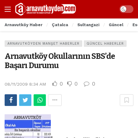
Arnavutköy Haber
Çatalca
Sultangazi
Güncel
Es
ARNAVUTKÖYDEN MANŞET HABERLER
GÜNCEL HABERLER
Arnavutköy Okullarının SBS’de
Başarı Durumu
0
0
0
08/11/2009 8:34 AM