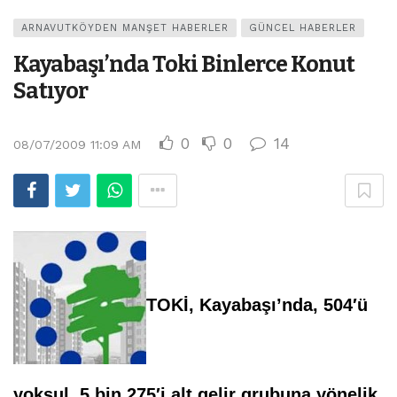
ARNAVUTKÖYDEN MANŞET HABERLER
GÜNCEL HABERLER
Kayabaşı’nda Toki Binlerce Konut
Satıyor
0
0
14
08/07/2009 11:09 AM
TOKİ, Kayabaşı’nda, 504′ü
yoksul, 5 bin 275′i alt gelir grubuna yönelik