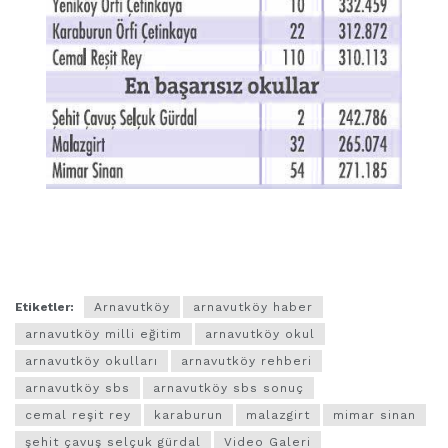
yeniköy örfi çetinkaya,karaburun,cemal reşit rey,şehit
çavuş selçuk gürdal,malazgirt,mimar sinan
Etiketler:
Arnavutköy
arnavutköy haber
arnavutköy milli eğitim
arnavutköy okul
arnavutköy okulları
arnavutköy rehberi
arnavutköy sbs
arnavutköy sbs sonuç
cemal reşit rey
karaburun
malazgirt
mimar sinan
şehit çavuş selçuk gürdal
Video Galeri