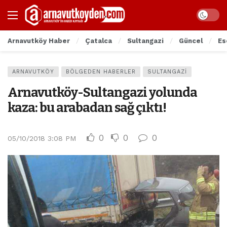
Arnavutköy Haber
Çatalca
Sultangazi
Güncel
Es
ARNAVUTKÖY
BÖLGEDEN HABERLER
SULTANGAZI
Arnavutköy-Sultangazi yolunda
kaza: bu arabadan sağ çıktı!
0
0
0
05/10/2018 3:08 PM