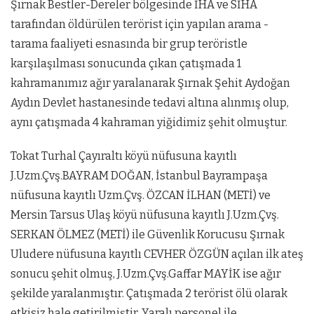
Şırnak Bestler-Dereler bölgesinde İHA ve SİHA
tarafından öldürülen terörist için yapılan arama -
tarama faaliyeti esnasında bir grup teröristle
karşılaşılması sonucunda çıkan çatışmada 1
kahramanımız ağır yaralanarak Şırnak Şehit Aydoğan
Aydın Devlet hastanesinde tedavi altına alınmış olup,
aynı çatışmada 4 kahraman yiğidimiz şehit olmuştur.
Tokat Turhal Çayıraltı köyü nüfusuna kayıtlı
J.Uzm.Çvş.BAYRAM DOĞAN, İstanbul Bayrampaşa
nüfusuna kayıtlı Uzm.Çvş. ÖZCAN İLHAN (METİ) ve
Mersin Tarsus Ulaş köyü nüfusuna kayıtlı J.Uzm.Çvş.
SERKAN ÖLMEZ (METİ) ile Güvenlik Korucusu Şırnak
Uludere nüfusuna kayıtlı CEVHER ÖZGÜN açılan ilk ateş
sonucu şehit olmuş, J.Uzm.Çvş.Gaffar MAYİK ise ağır
şekilde yaralanmıştır. Çatışmada 2 terörist ölü olarak
etkisiz hale getirilmiştir. Yaralı personel ile