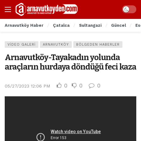
Arnavutköy Haber
Çatalca
Sultangazi
Güncel
Es
VIDEO GALERI
ARNAVUTKÖY
BÖLGEDEN HABERLER
Arnavutköy-Tayakadın yolunda
araçların hurdaya döndüğü feci kaza
0
0
0
05/27/2023 12:06 PM