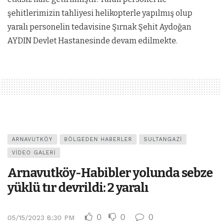
şehitlerimizin tahliyesi helikopterle yapılmış olup
yaralı personelin tedavisine Şırnak Şehit Aydoğan
AYDIN Devlet Hastanesinde devam edilmekte.
ARNAVUTKÖY
BÖLGEDEN HABERLER
SULTANGAZI
VIDEO GALERI
Arnavutköy-Habibler yolunda sebze
yüklü tır devrildi: 2 yaralı
0
0
0
05/15/2023 8:30 PM