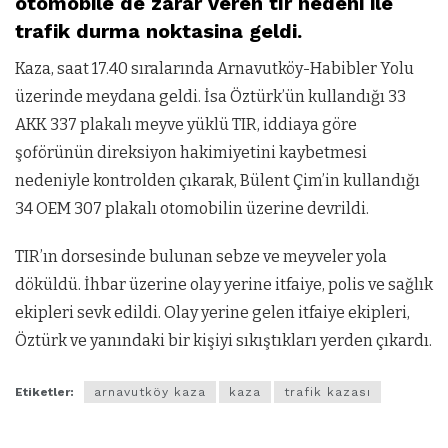
otomobile de zarar veren tır nedeni ile
trafik durma noktasina geldi.
Kaza, saat 17.40 sıralarında Arnavutköy-Habibler Yolu
üzerinde meydana geldi. İsa Öztürk’ün kullandığı 33
AKK 337 plakalı meyve yüklü TIR, iddiaya göre
şoförünün direksiyon hakimiyetini kaybetmesi
nedeniyle kontrolden çıkarak, Bülent Çim’in kullandığı
34 OEM 307 plakalı otomobilin üzerine devrildi.
TIR’ın dorsesinde bulunan sebze ve meyveler yola
döküldü. İhbar üzerine olay yerine itfaiye, polis ve sağlık
ekipleri sevk edildi. Olay yerine gelen itfaiye ekipleri,
Öztürk ve yanındaki bir kişiyi sıkıştıkları yerden çıkardı.
Etiketler:
arnavutköy kaza
kaza
trafik kazası