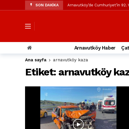
SON DAKİKA
Arnavutköy’de Cumhuriyet’in 92. Y
Mustafa Candaroğlu’ndan Özgür Öze
Özgür Özel’den Arnavutköy Beledi
Arnavutköy’ün nüfusu 2024 yılınd
Arnavutköy Taşoluk’ta seyir halin
Arnavutköy Haber
Çat
Arnavutköy İmrahor Mahallesi saki
Ana sayfa
arnavutköy kaza
Arnavutköy’de 29 Ekim Cumhuriye
Etiket:
arnavutköy ka
Toprak kaydı: 3 hafriyat kamyonu b
İstanbul Havalimanı yolundaki kaz
Arnavutkoy Belediyesi’ne su baskı