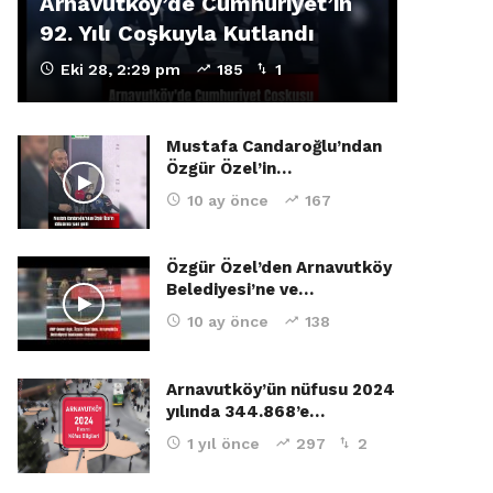
Arnavutköy’de Cumhuriyet’in
92. Yılı Coşkuyla Kutlandı
Eki 28, 2:29 pm
185
1
Mustafa Candaroğlu’ndan
Özgür Özel’in…
10 ay önce
167
Özgür Özel’den Arnavutköy
Belediyesi’ne ve…
10 ay önce
138
Arnavutköy’ün nüfusu 2024
yılında 344.868’e…
1 yıl önce
297
2