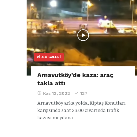
a
344.868’e ula
ğlu’na
lar
VIDEO GALERI
Arnavutköy’de kaza: araç
takla attı
Kas 12, 2022
127
Arnavutköy arka yolda, Kiptaş Konutları
karşısında saat 23:00 civarında trafik
kazası meydana…