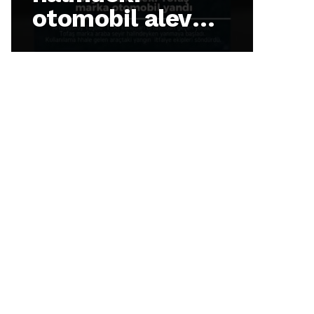
sakinleri
Ku
protesto
gösterisi
düzenledi