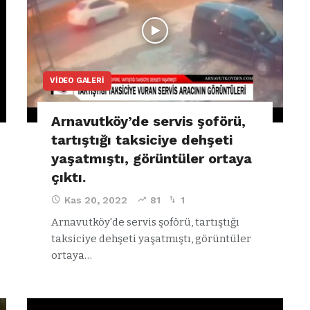
VIDEO GALERI
Arnavutköy’de servis şoförü,
tartıştığı taksiciye dehşeti
yaşatmıştı, görüntüler ortaya
çıktı.
Kas 20, 2022
81
1
Arnavutköy'de servis şoförü, tartıştığı
VIDEO GALERI
taksiciye dehşeti yaşatmıştı, görüntüler
ün
Arnavutköy
ortaya…
Taşoluk’ta seyir
halindeki