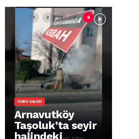
ARNAVUTKÖY
ARNA
Arnavutköy
Ar
İmrahor
Cu
Mahallesi
92