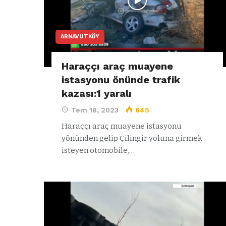
ARNAVUTKÖY
Haraççı araç muayene
istasyonu önünde trafik
kazası:1 yaralı
Tem 18, 2023
645
Haraççı araç muayene istasyonu
yönünden gelip Çilingir yoluna girmek
isteyen otomobile,…