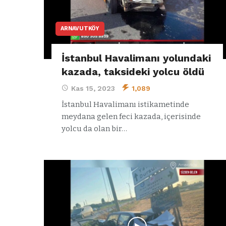
ARNAVUTKÖY
İstanbul Havalimanı yolundaki
kazada, taksideki yolcu öldü
Kas 15, 2023
1,089
İstanbul Havalimanı istikametinde
meydana gelen feci kazada, içerisinde
yolcu da olan bir…