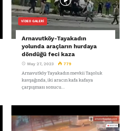
VIDEO GALERI
Arnavutköy-Tayakadın
yolunda araçların hurdaya
döndüğü feci kaza
May 27, 2023
779
Arnavutköy Tayakadın mevkii Taşoluk
kavşağında, iki aracın kafa kafaya
çarpışması sonucu…