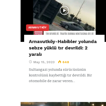
ARNAVUTKÖY
Arnavutköy-Habibler yolunda
sebze yüklü tır devrildi: 2
yaralı
May 15, 2023
648
Sultangazi yolunda sürücüsünün
kontrolünü kaybettiği tır devrildi. Bir
ARNAVUTKÖY
otomobile de zarar veren…
zel’den
Arnavutköy’
köy
nüfusu 2024
si’ne ve
yılında