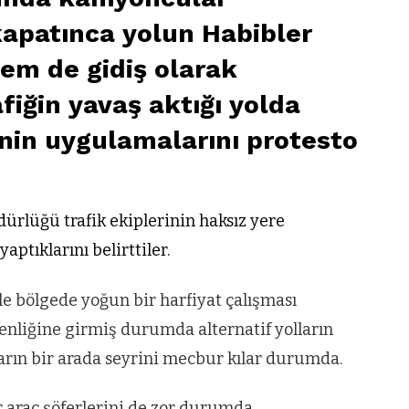
kapatınca yolun Habibler
em de gidiş olarak
fiğin yavaş aktığı yolda
inin uygulamalarını protesto
rlüğü trafik ekiplerinin haksız yere
ptıklarını belirttiler.
ile bölgede yoğun bir harfiyat çalışması
enliğine girmiş durumda alternatif yolların
ların bir arada seyrini mecbur kılar durumda.
r araç şöferlerini de zor durumda