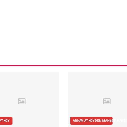
ün
Arnavutköy
Taşoluk’ta seyir
halindeki
ştı
otomobil alev
alev yandı.
UTKÖY
ARNAVUTKÖYDEN MANŞET HABE