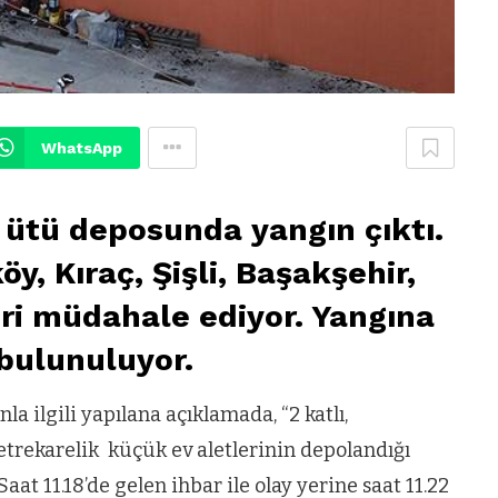
WhatsApp
 ütü deposunda yangın çıktı.
, Kıraç, Şişli, Başakşehir,
eri müdahale ediyor. Yangına
bulunuluyor.
a ilgili yapılana açıklamada, “2 katlı,
metrekarelik küçük ev aletlerinin depolandığı
at 11.18’de gelen ihbar ile olay yerine saat 11.22