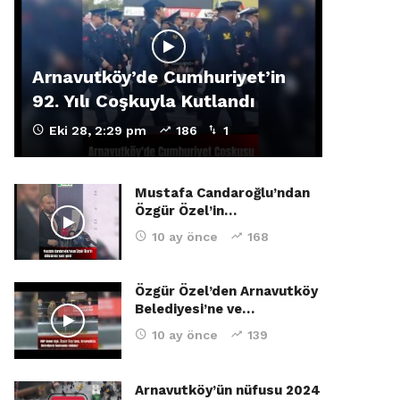
Arnavutköy’de Cumhuriyet’in
92. Yılı Coşkuyla Kutlandı
Eki 28, 2:29 pm
186
1
Mustafa Candaroğlu’ndan
Özgür Özel’in…
10 ay önce
168
Özgür Özel’den Arnavutköy
Belediyesi’ne ve…
10 ay önce
139
Arnavutköy’ün nüfusu 2024