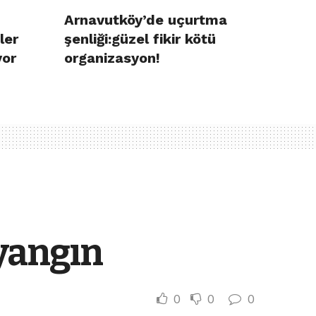
Arnavutköy’de uçurtma
ler
şenliği:güzel fikir kötü
yor
organizasyon!
yangın
0
0
0