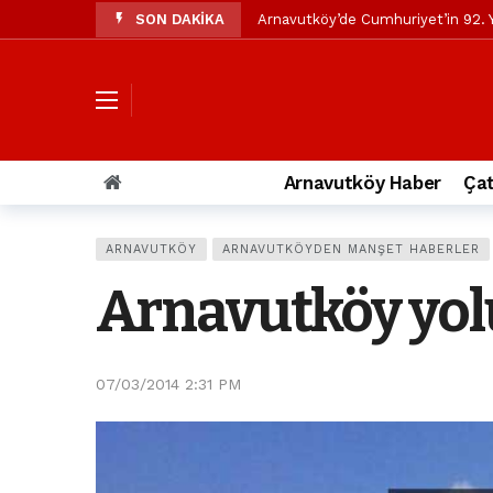
SON DAKİKA
Arnavutköy’de Cumhuriyet’in 92. Y
Mustafa Candaroğlu’ndan Özgür Öze
Özgür Özel’den Arnavutköy Beledi
Arnavutköy’ün nüfusu 2024 yılınd
Arnavutköy Taşoluk’ta seyir halin
Arnavutköy Haber
Çat
Arnavutköy İmrahor Mahallesi saki
Arnavutköy’de 29 Ekim Cumhuriye
ARNAVUTKÖY
ARNAVUTKÖYDEN MANŞET HABERLER
Toprak kaydı: 3 hafriyat kamyonu b
Arnavutköy yol
İstanbul Havalimanı yolundaki kaz
Arnavutkoy Belediyesi’ne su baskı
07/03/2014 2:31 PM