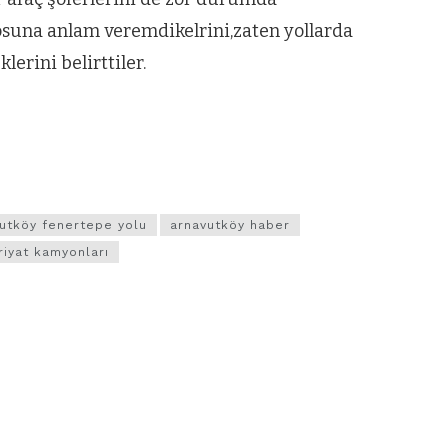
osuna anlam veremdikelrini,zaten yollarda
lerini belirttiler.
utköy fenertepe yolu
arnavutköy haber
riyat kamyonları
VIDEO GALERI