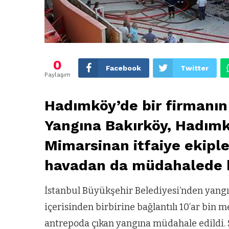
0
Facebook
Twitter
Paylaşım
Hadımköy’de bir firmanın
Yangına Bakırköy, Hadımköy
Mimarsinan itfaiye ekipl
havadan da müdahalede 
İstanbul Büyükşehir Belediyesi’nden yangınl
içerisinden birbirine bağlantılı 10’ar bin 
antrepoda çıkan yangına müdahale edildi. Sa