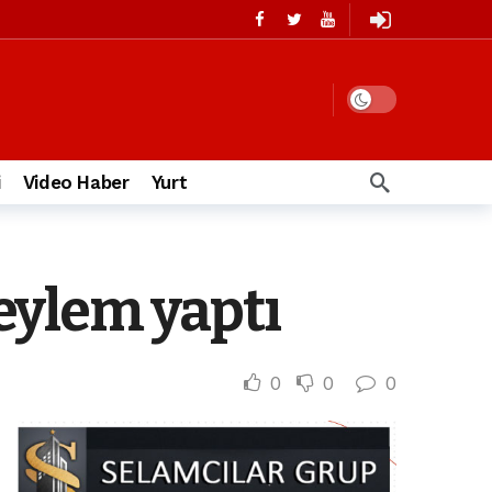
i
Video Haber
Yurt
eylem yaptı
0
0
0