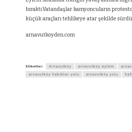
bıraktı.Vatandaşlar kamyoncuların protest
küçük araçları tehlikeye atar şekilde sürdük
arnavutkoyden.com
Etiketler:
Arnavutköy
arnavutköy eylem
arnav
arnavutköy habibler yolu
arnavutköy yolu
haf
ARNAVUTKÖY