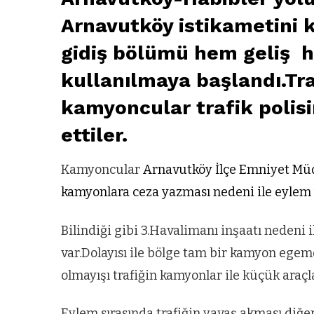
Arnavutköy istikametini 
gidiş bölümü hem geliş h
kullanılmaya başlandı.Tra
kamyoncular trafik polis
ettiler.
Kamyoncular
Arnavutköy İlçe Emniyet Müdü
kamyonlara ceza yazması nedeni ile eylem ya
Bilindiği gibi 3.Havalimanı inşaatı nedeni 
var.Dolayısı ile bölge tam bir kamyon egem
olmayışı trafiğin kamyonlar ile küçük araç
Eylem sırasında trafiğin yavaş akması diğe