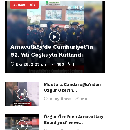
ARNAVUTKÖY
Arnavutköy’de Cumhuriyet’in
92. Yılı Coşkuyla Kutlandı
Eki 28, 2:29 pm
186
1
Mustafa Candaroğlu’ndan
Özgür Özel’in…
10 ay önce
168
Özgür Özel’den Arnavutköy
Belediyesi’ne ve…