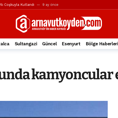
ılı Coşkuyla Kutlandı
9 ay önce
l’in iddialarına yanıt geldi
10 ay önce
yesi’ne ve Mustafa Candaroğlu’na yönelik suçlamalar
10 ay önce
a 344.868’e ulaştı
2 yıl önce
deki otomobil alev alev yandı.
2 yıl önce
alca
Sultangazi
Güncel
Esenyurt
Bölge Haberler
nleri protesto gösterisi düzenledi
2 yıl önce
t Bayramı kutlamaları coşkuyla gerçekleşti
2 yıl önce
irbirlerinin üzerine devrildi
2 yıl önce
unda kamyoncular 
ada, taksideki yolcu öldü
3 yıl önce
nı tepkisi
3 yıl önce