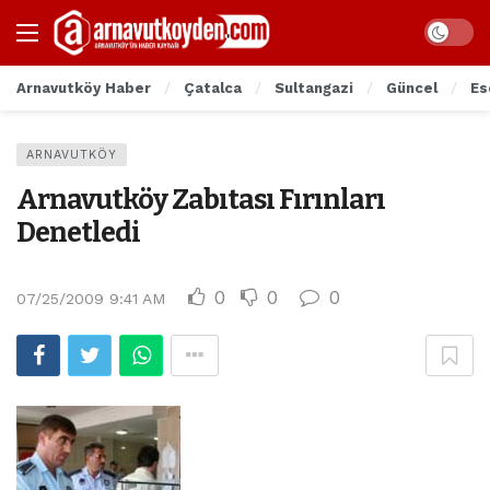
Arnavutköy Haber
Çatalca
Sultangazi
Güncel
Es
ARNAVUTKÖY
Arnavutköy Zabıtası Fırınları
Denetledi
0
0
0
07/25/2009 9:41 AM