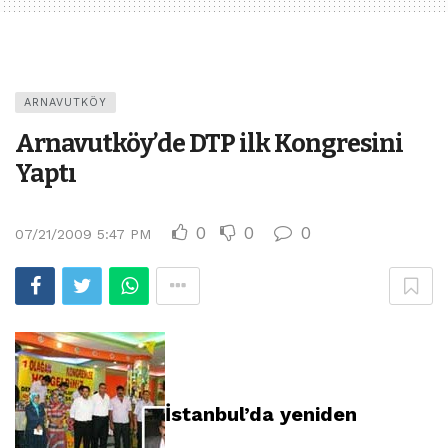
ARNAVUTKÖY
Arnavutköy’de DTP ilk Kongresini
Yaptı
0
0
0
07/21/2009 5:47 PM
İstanbul’da yeniden