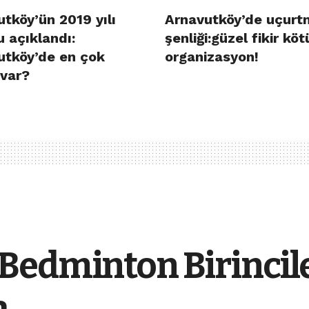
tköy’ün 2019 yılı
Arnavutköy’de uçurt
 açıklandı:
şenliği:güzel fikir köt
utköy’de en çok
organizasyon!
 var?
Bedminton Birincil
a