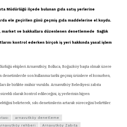
ta Müdürlüğü ilçede bulunan gıda satış yerlerine
arda ele geçirilen günü geçmiş gıda maddelerine el koydu.
a, market ve bakkallara düzenlenen denetlemede Sağlık
artlarını kontrol ederken birçok iş yeri hakkında yasal işlem
dürlüğü ekipleri Arnavutköy, Bolluca, Boğazköy başta olmak üzere
an denetimlerde son kullanma tarihi geçmiş ürünlere el konurken,
arı ile birlikte mühür vuruldu. Arnavutköy Belediyesi zabıta
ürekli olarak kontrol edileceğini, iş yerlerinin hijyen
iğini belirterek, sıkı denetimlerin artarak süreceğini belirttiler.
ıtası
arnavutköy denetleme
arnavutköy rehberi
Arnavutköy Zabıta