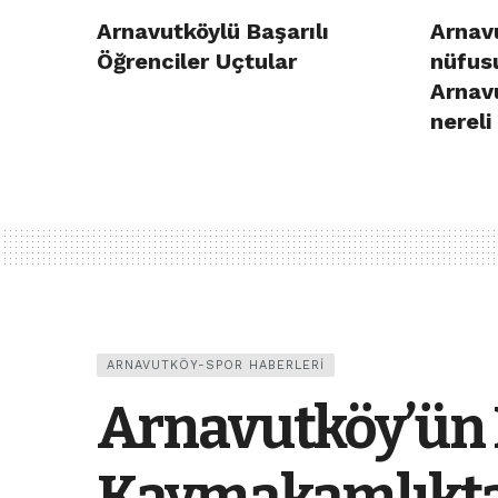
Arnavutköylü Başarılı
Arnavu
Öğrenciler Uçtular
nüfusu
Arnav
nereli
ARNAVUTKÖY-SPOR HABERLERI
Arnavutköy’ün 
Kaymakamlıkt