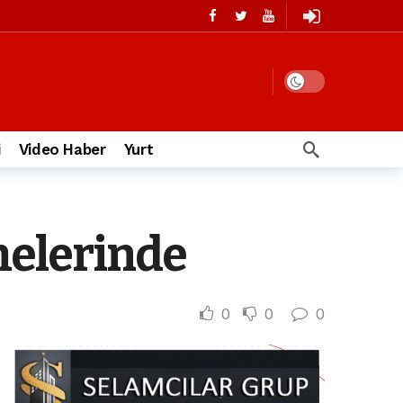
i
Video Haber
Yurt
melerinde
0
0
0