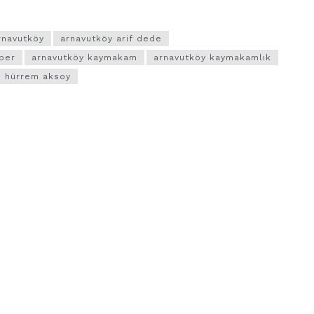
rnavutköy
arnavutköy arif dede
ber
arnavutköy kaymakam
arnavutköy kaymakamlık
hürrem aksoy