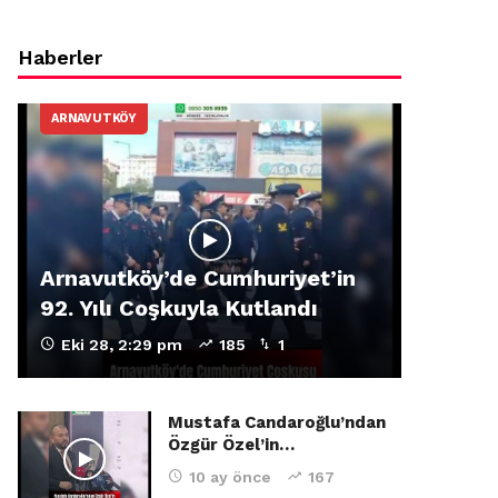
Haberler
ARNAVUTKÖY
Arnavutköy’de Cumhuriyet’in
92. Yılı Coşkuyla Kutlandı
Eki 28, 2:29 pm
185
1
Mustafa Candaroğlu’ndan
Özgür Özel’in…
10 ay önce
167