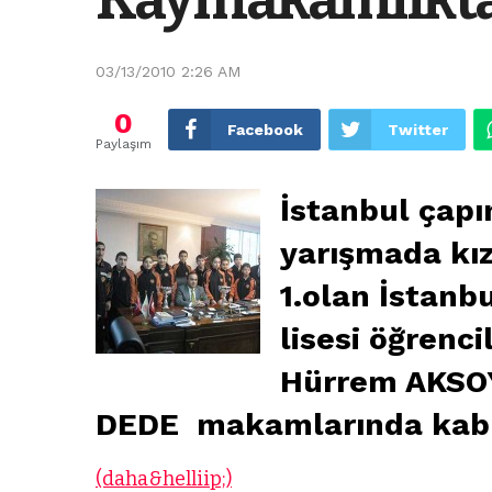
03/13/2010 2:26 AM
0
Facebook
Twitter
Paylaşım
İstanbul çap
yarışmada kız
1.olan İstanb
lisesi öğrenc
Hürrem AKSOY 
DEDE makamlarında kabul
(daha&helliip;)