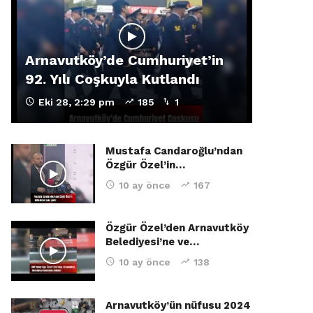
Arnavutköy’de Cumhuriyet’in
92. Yılı Coşkuyla Kutlandı
Eki 28, 2:29 pm
185
1
Mustafa Candaroğlu’ndan
Özgür Özel’in…
10 ay önce
167
Özgür Özel’den Arnavutköy
Belediyesi’ne ve…
10 ay önce
138
Arnavutköy’ün nüfusu 2024