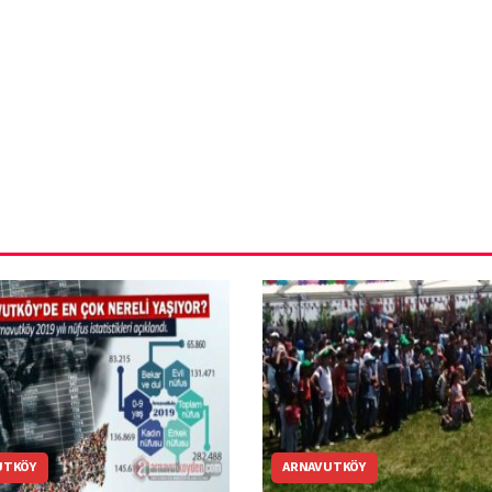
ün
Arnavutköy
Taşoluk’ta seyir
halindeki
ştı
otomobil alev
alev yandı.
UTKÖY
ARNAVUTKÖY