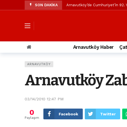
SON DAKİKA
Arnavutköy’de Cumhuriyet’in 92. Y
Mustafa Candaroğlu’ndan Özgür Öze
Özgür Özel’den Arnavutköy Beledi
Arnavutköy’ün nüfusu 2024 yılınd
Arnavutköy Taşoluk’ta seyir halin
Arnavutköy Haber
Çat
Arnavutköy İmrahor Mahallesi saki
Arnavutköy’de 29 Ekim Cumhuriye
ARNAVUTKÖY
Toprak kaydı: 3 hafriyat kamyonu b
Arnavutköy Zab
İstanbul Havalimanı yolundaki kaz
Arnavutkoy Belediyesi’ne su baskı
03/14/2010 12:47 PM
0
Facebook
Twitter
Paylaşım