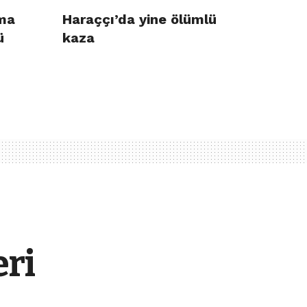
ma
Haraççı’da yine ölümlü
ü
kaza
eri