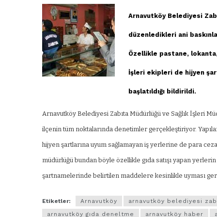
Arnavutköy Belediyesi Zabı
düzenledikleri ani baskınl
Özellikle pastane, lokant
İşleri ekipleri de hijyen ş
başlatıldığı bildirildi.
Arnavutköy Belediyesi Zabıta Müdürlüğü ve Sağlık İşleri Mü
ilçenin tüm noktalarında denetimler gerçekleştiriyor. Yapıl
hijyen şartlarına uyum sağlamayan iş yerlerine de para cezal
müdürlüğü bundan böyle özellikle gıda satışı yapan yerlerin s
şartnamelerinde belirtilen maddelere kesinlikle uyması gerekt
Etiketler:
Arnavutköy
arnavutköy belediyesi zab
arnavutköy gıda deneltme
arnavutköy haber