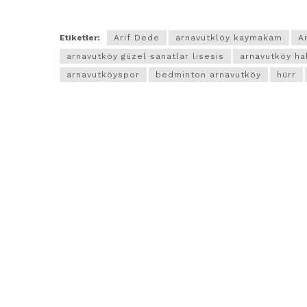
Etiketler:
Arif Dede
arnavutklöy kaymakam
A
arnavutköy güzel sanatlar lisesis
arnavutköy ha
arnavutköyspor
bedminton arnavutköy
hürr