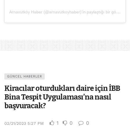
Arnavutköy Haber (@arnavutkoyhaber)’in paylaştığı bir gönderi
GÜNCEL HABERLER
Kiracılar oturdukları daire için İBB
Bina Tespit Uygulaması’na nasıl
başvuracak?
1
0
0
02/21/2023 5:27 PM