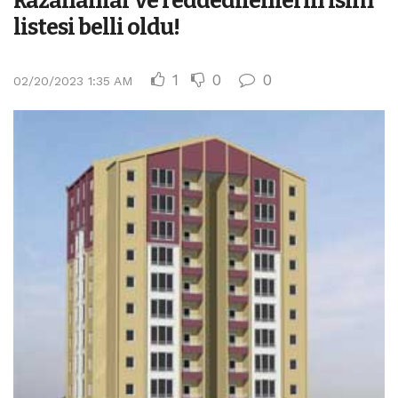
kazananlar ve reddedilenlerin isim
listesi belli oldu!
1
0
0
02/20/2023 1:35 AM