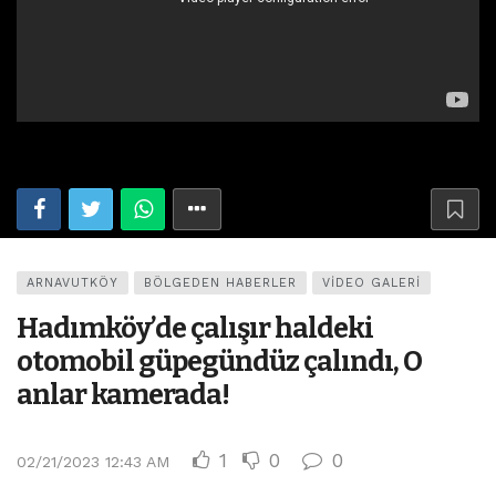
ARNAVUTKÖY
BÖLGEDEN HABERLER
VIDEO GALERI
Hadımköy’de çalışır haldeki
otomobil güpegündüz çalındı, O
anlar kamerada!
1
0
0
02/21/2023 12:43 AM