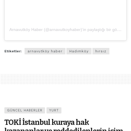
Arnavutköy Haber (@arnavutkoyhaber)’in paylaştığı bir gönderi
Etiketler:
arnavutköy haber
Hadımköy
hırsız
GÜNCEL HABERLER
YURT
TOKİ İstanbul kuraya hak