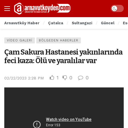
Arnavutköy Haber
Çatalca
Sultangazi
Güncel
Es
VIDEO GALERI
BÖLGEDEN HABERLER
Çam Sakura Hastanesi yakınlarında
feci kaza: Ölü ve yaralılar var
1
0
0
02/22/2023 2:28 PM