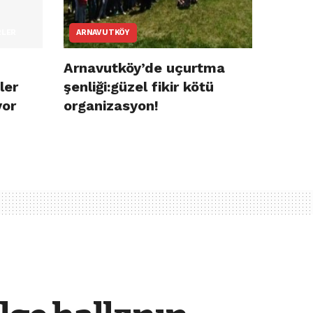
RLER
ARNAVUTKÖY
Arnavutköy’de uçurtma
ler
şenliği:güzel fikir kötü
yor
organizasyon!