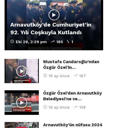
Arnavutköy’de Cumhuriyet’in
92. Yılı Coşkuyla Kutlandı
Eki 28, 2:29 pm
185
1
Mustafa Candaroğlu’ndan
Özgür Özel’in…
10 ay önce
167
Özgür Özel’den Arnavutköy
Belediyesi’ne ve…
10 ay önce
138
Arnavutköy’ün nüfusu 2024