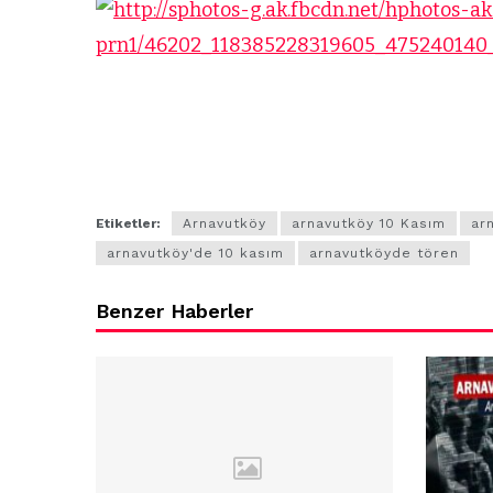
zel’den
Arnavutköy’
köy
nüfusu 2024
si’ne ve
yılında
a
344.868’e ula
ğlu’na
lar
Etiketler:
Arnavutköy
arnavutköy 10 Kasım
ar
arnavutköy'de 10 kasım
arnavutköyde tören
Benzer Haberler