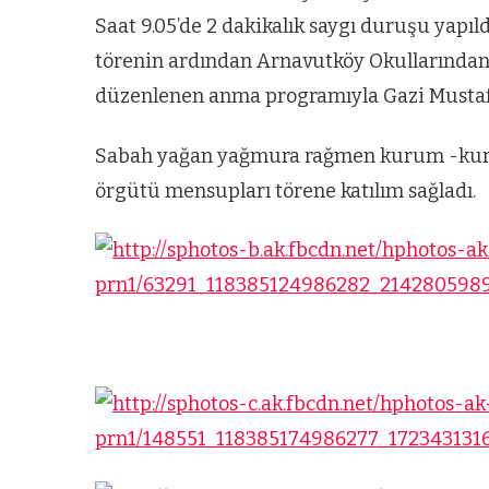
Saat 9.05’de 2 dakikalık saygı duruşu yapıl
törenin ardından Arnavutköy Okullarından
düzenlenen anma programıyla Gazi Mustafa
Sabah yağan yağmura rağmen kurum -kuruluş
örgütü mensupları törene katılım sağladı.
ARNAVUTKÖY