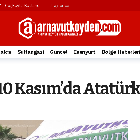
ılı Coşkuyla Kutlandı
9 ay önce
l’in iddialarına yanıt geldi
10 ay önce
yesi’ne ve Mustafa Candaroğlu’na yönelik suçlamalar
10 ay önce
a 344.868’e ulaştı
1 yıl önce
deki otomobil alev alev yandı.
2 yıl önce
alca
Sultangazi
Güncel
Esenyurt
Bölge Haberler
nleri protesto gösterisi düzenledi
2 yıl önce
t Bayramı kutlamaları coşkuyla gerçekleşti
2 yıl önce
irbirlerinin üzerine devrildi
2 yıl önce
0 Kasım’da Atatürk
ada, taksideki yolcu öldü
3 yıl önce
nı tepkisi
3 yıl önce