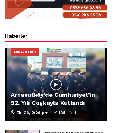
Haberler
ARNAVUTKÖY
Arnavutköy’de Cumhuriyet’in
92. Yılı Coşkuyla Kutlandı
Eki 28, 2:29 pm
185
1