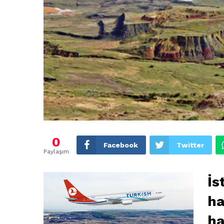
0
Facebook
Twitter
Paylaşım
İs
ha
ha