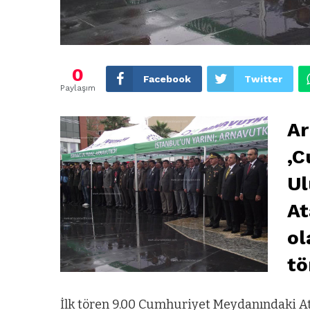
0
Facebook
Twitter
Paylaşım
Ar
,C
Ul
At
ol
tö
İlk tören 9.00 Cumhuriyet Meydanındaki At