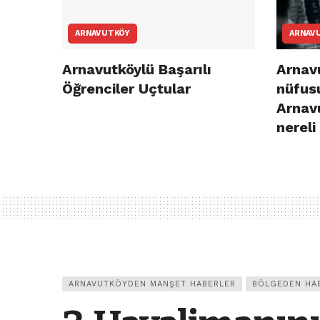
ARNAVUTKÖY
ARNAV
Arnavutköylü Başarılı
Arnavu
Öğrenciler Uçtular
nüfusu
Arnav
nereli
ARNAVUTKÖYDEN MANŞET HABERLER
BÖLGEDEN HA