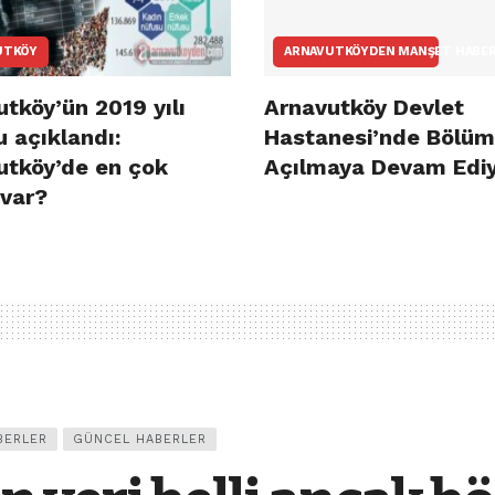
UTKÖY
ARNAVUTKÖYDEN MANŞET HABE
tköy’ün 2019 yılı
Arnavutköy Devlet
 açıklandı:
Hastanesi’nde Bölüm
utköy’de en çok
Açılmaya Devam Edi
 var?
BERLER
GÜNCEL HABERLER