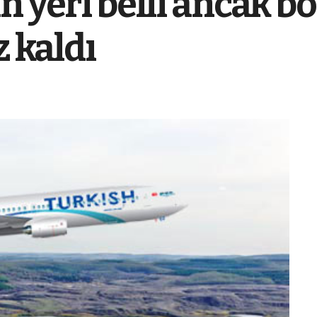
 yeri belli ancak bö
z kaldı