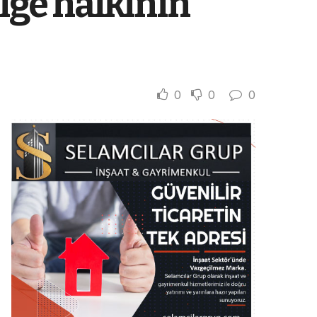
lge halkının
0
0
0