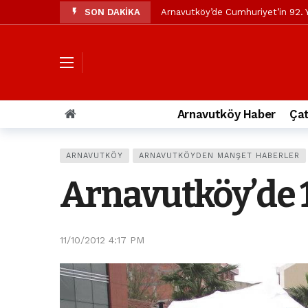
SON DAKİKA
Arnavutköy’de Cumhuriyet’in 92. Y
Mustafa Candaroğlu’ndan Özgür Öze
Özgür Özel’den Arnavutköy Beledi
Arnavutköy’ün nüfusu 2024 yılınd
Arnavutköy Taşoluk’ta seyir halin
Arnavutköy Haber
Çat
Arnavutköy İmrahor Mahallesi saki
Arnavutköy’de 29 Ekim Cumhuriye
ARNAVUTKÖY
ARNAVUTKÖYDEN MANŞET HABERLER
Toprak kaydı: 3 hafriyat kamyonu b
Arnavutköy’de 1
İstanbul Havalimanı yolundaki kaz
Arnavutkoy Belediyesi’ne su baskı
11/10/2012 4:17 PM