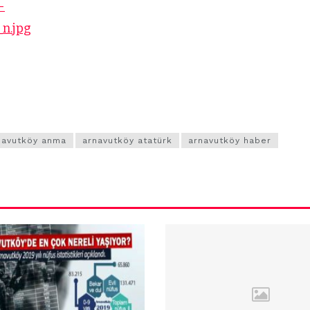
ün
Arnavutköy
Taşoluk’ta seyir
halindeki
ştı
otomobil alev
alev yandı.
navutköy anma
arnavutköy atatürk
arnavutköy haber