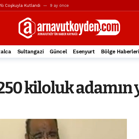
ılı Coşkuyla Kutlandı
9 ay önce
l’in iddialarına yanıt geldi
10 ay önce
yesi’ne ve Mustafa Candaroğlu’na yönelik suçlamalar
10 ay önce
a 344.868’e ulaştı
2 yıl önce
deki otomobil alev alev yandı.
2 yıl önce
alca
Sultangazi
Güncel
Esenyurt
Bölge Haberler
nleri protesto gösterisi düzenledi
2 yıl önce
t Bayramı kutlamaları coşkuyla gerçekleşti
2 yıl önce
irbirlerinin üzerine devrildi
2 yıl önce
50 kiloluk adamın y
ada, taksideki yolcu öldü
3 yıl önce
nı tepkisi
3 yıl önce