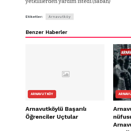
yetkililerden yardım istedi.(sabah)
Etiketler:
Arnavutköy
Benzer Haberler
ARNAVUTKÖY
ARNAV
Arnavutköylü Başarılı
Arnavu
Öğrenciler Uçtular
nüfusu
Arnav