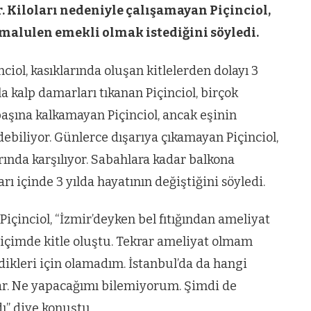
r. Kiloları nedeniyle çalışamayan Piçinciol,
 malulen emekli olmak istediğini söyledi.
ciol, kasıklarında oluşan kitlelerden dolayı 3
yla kalp damarları tıkanan Piçinciol, birçok
aşına kalkamayan Piçinciol, ancak eşinin
debiliyor. Günlerce dışarıya çıkamayan Piçinciol,
rında karşılıyor. Sabahlara kadar balkona
ı içinde 3 yılda hayatının değiştiğini söyledi.
Piçinciol, “İzmir’deyken bel fıtığından ameliyat
 içimde kitle oluştu. Tekrar ameliyat olmam
dikleri için olamadım. İstanbul’da da hangi
ar. Ne yapacağımı bilemiyorum. Şimdi de
ı” diye konuştu.