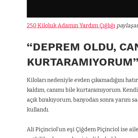
zel’den
Arnavutköy’
köy
nüfusu 2024
si’ne ve
yılında
250 Kiloluk Adamın Yardım Çığlığı
paylaşa
a
344.868’e ula
ğlu’na
“DEPREM OLDU, CAN
KURTARAMIYORUM
lar
Kiloları nedeniyle evden çıkamadığını hatı
kaldım, canımı bile kurtaramıyorum. Kendi
açık bırakıyorum, banyodan sonra yarım sa
kullandı.
Ali Piçinciol’un eşi Çiğdem Piçinciol ise a