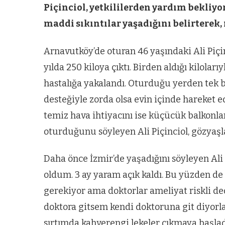
Piçinciol, yetkililerden yardım bekliyo
maddi sıkıntılar yaşadığını belirterek,
Arnavutköy’de oturan 46 yaşındaki Ali Piçin
yılda 250 kiloya çıktı. Birden aldığı kiloları
hastalığa yakalandı. Oturduğu yerden tek b
desteğiyle zorda olsa evin içinde hareket e
temiz hava ihtiyacını ise küçücük balkonla
oturduğunu söyleyen Ali Piçinciol, gözyaşlar
Daha önce İzmir’de yaşadığını söyleyen Ali 
oldum. 3 ay yaram açık kaldı. Bu yüzden de
gerekiyor ama doktorlar ameliyat riskli de
doktora gitsem kendi doktoruna git diyorl
sırtımda kahverengi lekeler çıkmaya başlad