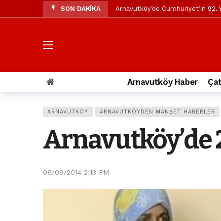
SON DAKİKA
Arnavutköy’de Cumhuriyet’in 92. Y
Mustafa Candaroğlu’ndan Özgür Öze
Özgür Özel’den Arnavutköy Beledi
Arnavutköy’ün nüfusu 2024 yılınd
Arnavutköy Taşoluk’ta seyir halin
Arnavutköy Haber
Çat
Arnavutköy İmrahor Mahallesi saki
Arnavutköy’de 29 Ekim Cumhuriye
ARNAVUTKÖY
ARNAVUTKÖYDEN MANŞET HABERLER
Toprak kaydı: 3 hafriyat kamyonu b
Arnavutköy’de 2
İstanbul Havalimanı yolundaki kaz
Arnavutkoy Belediyesi’ne su baskı
06/09/2014 2:13 PM