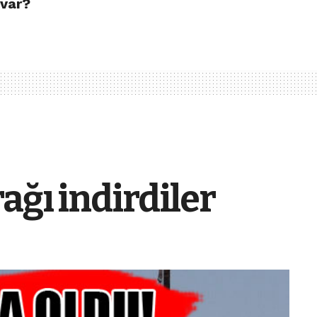
 var?
ağı indirdiler