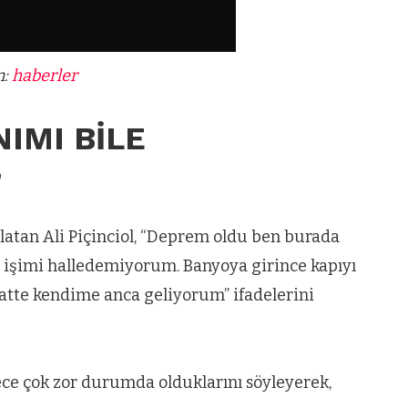
ün
Arnavutköy
Taşoluk’ta seyir
halindeki
n:
haberler
ştı
otomobil alev
alev yandı.
IMI BİLE
”
rlatan Ali Piçinciol, “Deprem oldu ben burada
 işimi halledemiyorum. Banyoya girince kapıyı
atte kendime anca geliyorum” ifadelerini
ilece çok zor durumda olduklarını söyleyerek,