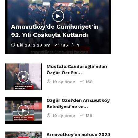
Arnavutköy’de Cumhuriyet’in
92. Yılı Coşkuyla Kutlandı
Eki 28, 2:29 pm
185
1
Mustafa Candaroğlu’ndan
Özgür Özel’in…
10 ay önce
168
Özgür Özel’den Arnavutköy
Belediyesi’ne ve…
10 ay önce
139
Arnavutköy’ün nüfusu 2024