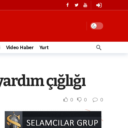
i
Video Haber
Yurt
ardım çığlığı
0
0
0