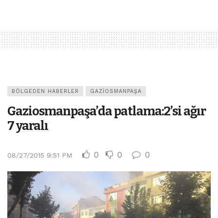
BÖLGEDEN HABERLER
GAZIOSMANPAŞA
Gaziosmanpaşa’da patlama:2’si ağır
7 yaralı
0
0
0
08/27/2015 9:51 PM