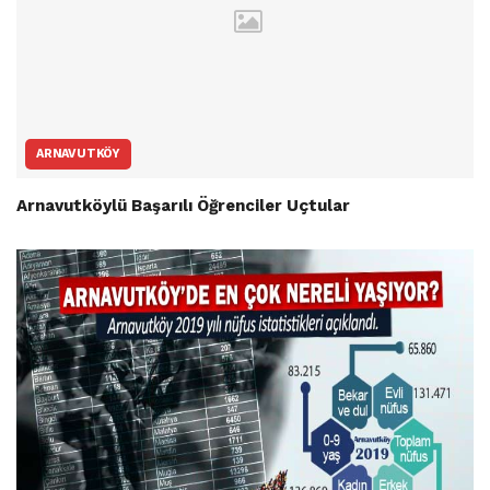
ARNAVUTKÖY
Arnavutköylü Başarılı Öğrenciler Uçtular