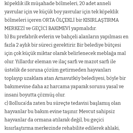
köpeklik ilk müşahade bölmeleri, 20 adet anneli
yavrular için ve küçük boy yavrular için tek köpeklik
bölmeleri içeren ORTA ÖLÇEKLİ bir KISIRLAŞTIRMA
MERKEZİ ve GEÇİCİ BAKIMEVİ yapmalıdır.
b) Bu prefabrik evlerin ve bahçeli alanların yapılması en
fazla 2 aylık bir süreci gerektirir. Bir belediye bütçesi
için çok küçük miktar olarak belirlenecek meblağa mal
olur. Yıllardır eleman ve ilaç sarfı ve mazot sarfı ile
üstelik de soruna çözüm getirmeden hayvanları
toplayıp uzaklara atan Arnavutköy belediyesi, böyle bir
bakımevine daha az harcama yaparak sorunu yasal ve
insani boyutta çözmüş olur.
c) Bolluca’da zaten bu süreçte tedavisi başlamış olan
hayvanlar bu bakım evine taşınır. Mevcut sahipsiz
hayvanlar da ormana atılarak değil, bu geçici
kısırlaştırma merkezinde rehabilite edilerek ahlaki,