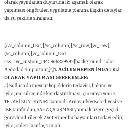
olarak yayınlanan duyuruda iki aşamalı olarak
yapılması öngörülen uygulama planına ilişkin detaylar
da şu şekilde sıralandı:
[/vc_column_text][/vc_column][/vc_row][vc_row]
[vc_column][vc_column_text
css=”.vc_custom_1440866829993{background-color:
#ededad !important;}”]
1. ACİLEN HEMEN İMDAT ELİ
OLARAK YAPILMASI GEREKENLER:
a) Bolluca’da mevcut köpeklerin tedavisi, bakımı ve
iyileşme sürecinde kısırlaştırılması için oraya yeni 3
TEDAVİ KONTEYNIRI konmalı, Arnavutköy Belediyesi ve
İBB tarafından, SAHA ÇALIŞMASI yapmak üzere geçici
görevlendirilecek 2 veteriner bu hayvanları tedavi edip,
iyileşenleri kısırlaştırmalı.