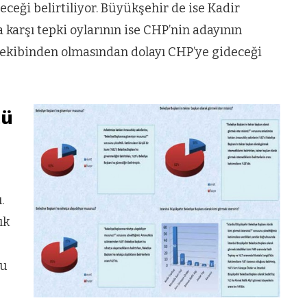
eceği belirtiliyor. Büyükşehir de ise Kadir
a karşı tepki oylarının ise CHP’nin adayının
n ekibinden olmasından dolayı CHP’ye gideceği
tü
.
ık
şu
VIDEO GALERI