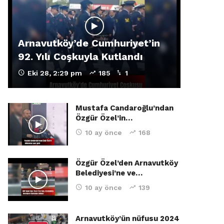
Arnavutköy’de Cumhuriyet’in
92. Yılı Coşkuyla Kutlandı
Eki 28, 2:29 pm
185
1
Mustafa Candaroğlu’ndan
Özgür Özel’in…
10 ay önce
168
Özgür Özel’den Arnavutköy
Belediyesi’ne ve…
10 ay önce
139
Arnavutköy’ün nüfusu 2024