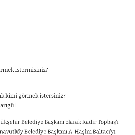
ün
Arnavutköy
Taşoluk’ta seyir
halindeki
ştı
otomobil alev
alev yandı.
örmek istermisiniz?
ak kimi görmek istersiniz?
arıgül
ükşehir Belediye Başkanı olarak Kadir Topbaş’ı
navutköy Belediye Başkanı A. Haşim Baltacı’yı