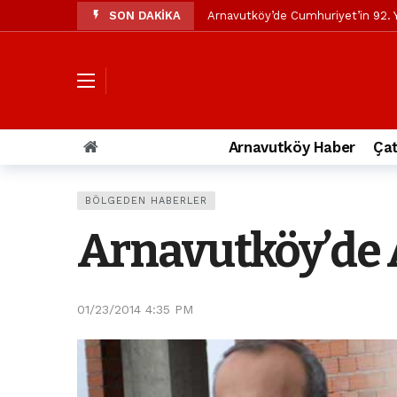
SON DAKİKA
Arnavutköy’de Cumhuriyet’in 92. Y
Mustafa Candaroğlu’ndan Özgür Öze
Özgür Özel’den Arnavutköy Beledi
Arnavutköy’ün nüfusu 2024 yılınd
Arnavutköy Taşoluk’ta seyir halin
Arnavutköy Haber
Çat
Arnavutköy İmrahor Mahallesi saki
Arnavutköy’de 29 Ekim Cumhuriye
BÖLGEDEN HABERLER
Toprak kaydı: 3 hafriyat kamyonu b
Arnavutköy’de 
İstanbul Havalimanı yolundaki kaz
Arnavutkoy Belediyesi’ne su baskı
01/23/2014 4:35 PM