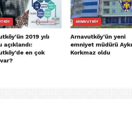
UTKÖY
ARNAVUTKÖY
tköy’ün 2019 yılı
Arnavutköy’ün yeni
 açıklandı:
emniyet müdürü Ayk
utköy’de en çok
Korkmaz oldu
 var?