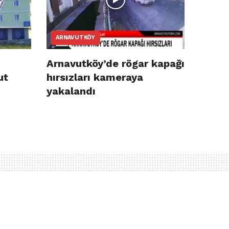
ARNAVUTKÖY
Arnavutköy’de rögar kapağı
ut
hırsızları kameraya
yakalandı