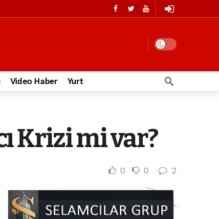
i
Video Haber
Yurt
 Krizi mi var?
0
0
2