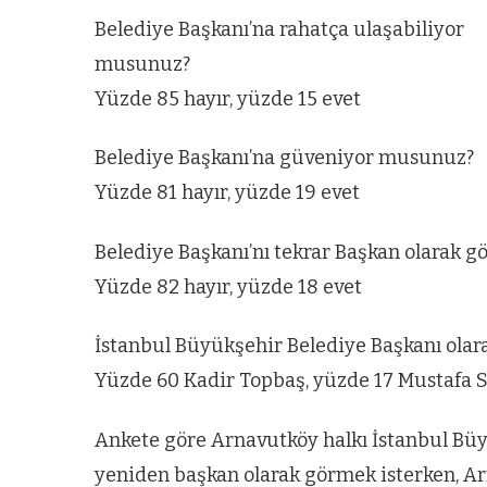
zel’den
Arnavutköy’
Belediye Başkanı’na rahatça ulaşabiliyor
köy
nüfusu 2024
musunuz?
si’ne ve
yılında
Yüzde 85 hayır, yüzde 15 evet
a
344.868’e ula
ğlu’na
Belediye Başkanı’na güveniyor musunuz?
Yüzde 81 hayır, yüzde 19 evet
lar
Belediye Başkanı’nı tekrar Başkan olarak g
Yüzde 82 hayır, yüzde 18 evet
İstanbul Büyükşehir Belediye Başkanı olar
Yüzde 60 Kadir Topbaş, yüzde 17 Mustafa S
Ankete göre Arnavutköy halkı İstanbul Büy
yeniden başkan olarak görmek isterken, Ar