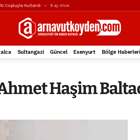
ılı Coşkuyla Kutlandı
9 ay önce
l’in iddialarına yanıt geldi
10 ay önce
yesi’ne ve Mustafa Candaroğlu’na yönelik suçlamalar
10 ay önce
a 344.868’e ulaştı
2 yıl önce
deki otomobil alev alev yandı.
2 yıl önce
alca
Sultangazi
Güncel
Esenyurt
Bölge Haberler
nleri protesto gösterisi düzenledi
2 yıl önce
t Bayramı kutlamaları coşkuyla gerçekleşti
2 yıl önce
irbirlerinin üzerine devrildi
2 yıl önce
Ahmet Haşim Baltacı
ada, taksideki yolcu öldü
3 yıl önce
nı tepkisi
3 yıl önce