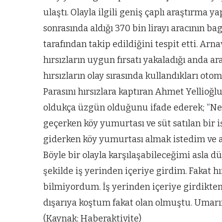
zel’den
Arnavutköy’
ulaştı. Olayla ilgili geniş çaplı araştırma y
köy
nüfusu 2024
sonrasında aldığı 370 bin lirayı aracının b
si’ne ve
yılında
tarafından takip edildiğini tespit etti. Arn
a
344.868’e ula
hırsızların uygun fırsatı yakaladığı anda a
ğlu’na
hırsızların olay sırasında kullandıkları otom
Parasını hırsızlara kaptıran Ahmet Yellioğlu,
lar
oldukça üzgün olduğunu ifade ederek; “N
geçerken köy yumurtası ve süt satılan bir i
giderken köy yumurtası almak istedim ve 
Böyle bir olayla karşılaşabileceğimi asla
şekilde iş yerinden içeriye girdim. Fakat hı
bilmiyordum. İş yerinden içeriye girdikten
dışarıya koştum fakat olan olmuştu. Umarım
(Kaynak: Haberaktivite)