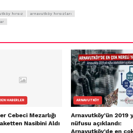
utköy hırsız
arnavutköy hırsızları
lar
DEN HABERLER
ARNAVUTKÖY
er Cebeci Mezarlığı
Arnavutköy’ün 2019 y
aketten Nasibini Aldı
nüfusu açıklandı:
Arnavutköy’de en ço