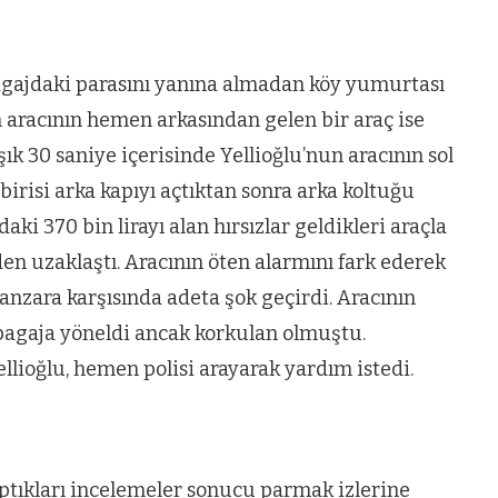
bagajdaki parasını yanına almadan köy yumurtası
un aracının hemen arkasından gelen bir araç ise
ık 30 saniye içerisinde Yellioğlu’nun aracının sol
birisi arka kapıyı açtıktan sonra arka koltuğu
aki 370 bin lirayı alan hırsızlar geldikleri araçla
n uzaklaştı. Aracının öten alarmını fark ederek
anzara karşısında adeta şok geçirdi. Aracının
 bagaja yöneldi ancak korkulan olmuştu.
Yellioğlu, hemen polisi arayarak yardım istedi.
VIDEO GALERI
aptıkları incelemeler sonucu parmak izlerine