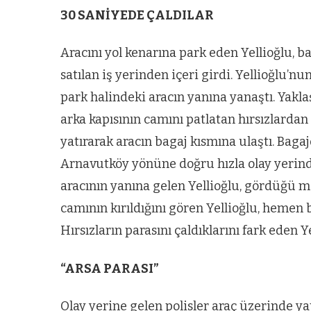
30 SANİYEDE ÇALDILAR
Aracını yol kenarına park eden Yellioğlu, 
satılan iş yerinden içeri girdi. Yellioğlu’n
park halindeki aracın yanına yanaştı. Yaklaş
arka kapısının camını patlatan hırsızlardan 
yatırarak aracın bagaj kısmına ulaştı. Bagajd
Arnavutköy yönüne doğru hızla olay yerinde
aracının yanına gelen Yellioğlu, gördüğü m
camının kırıldığını gören Yellioğlu, hemen
Hırsızların parasını çaldıklarını fark eden 
“ARSA PARASI”
ARNAVUTKÖY
Olay yerine gelen polisler araç üzerinde y