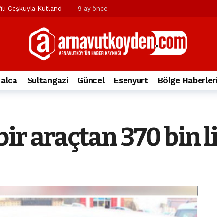
ılı Coşkuyla Kutlandı
9 ay önce
l’in iddialarına yanıt geldi
10 ay önce
yesi’ne ve Mustafa Candaroğlu’na yönelik suçlamalar
10 ay önce
a 344.868’e ulaştı
2 yıl önce
deki otomobil alev alev yandı.
2 yıl önce
alca
Sultangazi
Güncel
Esenyurt
Bölge Haberler
nleri protesto gösterisi düzenledi
2 yıl önce
t Bayramı kutlamaları coşkuyla gerçekleşti
2 yıl önce
irbirlerinin üzerine devrildi
2 yıl önce
r araçtan 370 bin li
ada, taksideki yolcu öldü
3 yıl önce
nı tepkisi
3 yıl önce