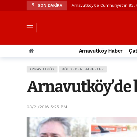
SON DAKİKA
Arnavutköy’de Cumhuriyet’in 92. Y
Mustafa Candaroğlu’ndan Özgür Öze
Özgür Özel’den Arnavutköy Beledi
Arnavutköy’ün nüfusu 2024 yılınd
Arnavutköy Taşoluk’ta seyir halin
Arnavutköy Haber
Çat
Arnavutköy İmrahor Mahallesi saki
Arnavutköy’de 29 Ekim Cumhuriye
ARNAVUTKÖY
BÖLGEDEN HABERLER
Toprak kaydı: 3 hafriyat kamyonu b
Arnavutköy’de bi
İstanbul Havalimanı yolundaki kaz
Arnavutkoy Belediyesi’ne su baskı
03/21/2016 5:25 PM