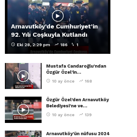
Arnavutköy’de Cumhuriyet’in
92. Yılı Coşkuyla Kutlandı
Eki 28, 2:29 pm
186
1
Mustafa Candaroğlu’ndan
Özgür Özel’in…
10 ay önce
168
Özgür Özel’den Arnavutköy
Belediyesi’ne ve…
10 ay önce
139
Arnavutköy’ün nüfusu 2024