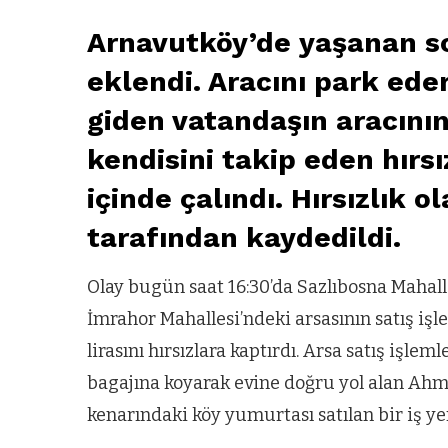
Arnavutköy’de yaşanan so
eklendi. Aracını park ed
giden vatandaşın aracını
kendisini takip eden hırs
içinde çalındı. Hırsızlık 
tarafından kaydedildi.
Olay bugün saat 16:30’da Sazlıbosna Mahall
İmrahor Mahallesi’ndeki arsasının satış iş
lirasını hırsızlara kaptırdı. Arsa satış işlem
bagajına koyarak evine doğru yol alan Ahme
kenarındaki köy yumurtası satılan bir iş y