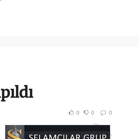
pıldı
0
0
0