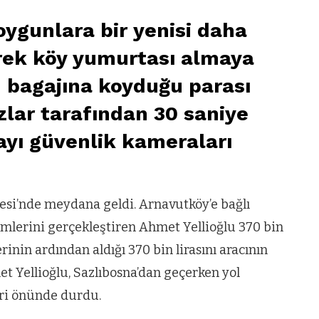
ygunlara bir yenisi daha
erek köy yumurtası almaya
n bagajına koyduğu parası
ızlar tarafından 30 saniye
olayı güvenlik kameraları
esi’nde meydana geldi. Arnavutköy’e bağlı
lemlerini gerçekleştiren Ahmet Yellioğlu 370 bin
lerinin ardından aldığı 370 bin lirasını aracının
t Yellioğlu, Sazlıbosna’dan geçerken yol
eri önünde durdu.