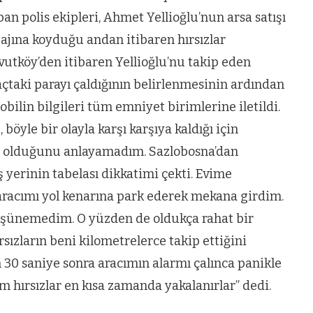
ün
Arnavutköy
apan polis ekipleri, Ahmet Yellioğlu’nun arsa satışı
Taşoluk’ta seyir
agajına koyduğu andan itibaren hırsızlar
halindeki
avutköy’den itibaren Yellioğlu’nu takip eden
ştı
otomobil alev
raçtaki parayı çaldığının belirlenmesinin ardından
alev yandı.
obilin bilgileri tüm emniyet birimlerine iletildi.
 böyle bir olayla karşı karşıya kaldığı için
e olduğunu anlayamadım. Sazlobosna’dan
ş yerinin tabelası dikkatimi çekti. Evime
aracımı yol kenarına park ederek mekana girdim.
 düşünemedim. O yüzden de oldukça rahat bir
rsızların beni kilometrelerce takip ettiğini
 30 saniye sonra aracımın alarmı çalınca panikle
 hırsızlar en kısa zamanda yakalanırlar” dedi.