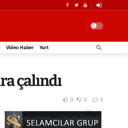
i
Video Haber
Yurt
ra çalındı
0
0
0