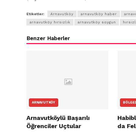
Etiketler:
Arnavutköy
arnavutköy haber
arnav
arnavutköy hırsızlık
arnavutköy soygun
hırsız
Benzer Haberler
ARNAVUTKÖY
BÖLGE
Arnavutköylü Başarılı
Habibl
Öğrenciler Uçtular
da Fel