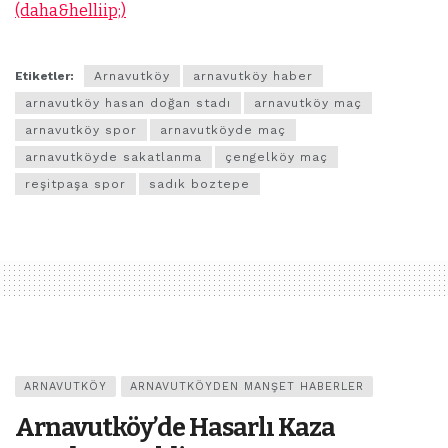
(daha&helliip;)
Etiketler:
Arnavutköy
arnavutköy haber
arnavutköy hasan doğan stadı
arnavutköy maç
arnavutköy spor
arnavutköyde maç
arnavutköyde sakatlanma
çengelköy maç
reşitpaşa spor
sadık boztepe
ARNAVUTKÖY
ARNAVUTKÖYDEN MANŞET HABERLER
Arnavutköy’de Hasarlı Kaza