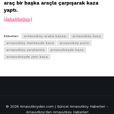
araç bir başka araçla çarpışarak kaza
yaptı.
(daha&helliip;)
Etiketler:
arnavutköy araba kazası
arnavutköy kaza
arnavutköy merkezde kaza
arnavutköy polis
arnavutköy yaralanma
arnavutköyde kaza
arnavutköyde yeni kaza
© 2026
Arnavutkoyden.com | Güncel Arnavutköy Haberleri
-
Arnavutköy'den Arnavutköy Haberleri