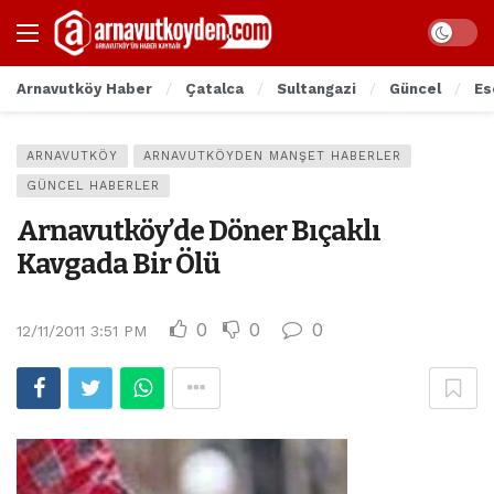
Arnavutköy Haber
Çatalca
Sultangazi
Güncel
Es
ARNAVUTKÖY
ARNAVUTKÖYDEN MANŞET HABERLER
GÜNCEL HABERLER
Arnavutköy’de Döner Bıçaklı
Kavgada Bir Ölü
0
0
0
12/11/2011 3:51 PM