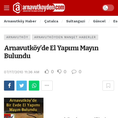
Arnavutköy Haber
Çatalca
Sultangazi
Güncel
Es
ARNAVUTKÖY
ARNAVUTKÖYDEN MANŞET HABERLER
Arnavutköy’de El Yapımı Mayın
Bulundu
0
0
0
07/17/2010 11:36 AM