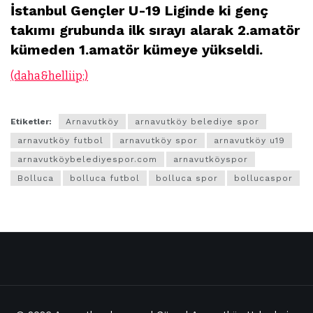
İstanbul Gençler U-19 Liginde ki genç
takımı grubunda ilk sırayı alarak 2.amatör
kümeden 1.amatör kümeye yükseldi.
(daha&helliip;)
Etiketler:
Arnavutköy
arnavutköy belediye spor
arnavutköy futbol
arnavutköy spor
arnavutköy u19
arnavutköybelediyespor.com
arnavutköyspor
Bolluca
bolluca futbol
bolluca spor
bollucaspor