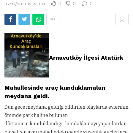
0
0
0
07/15/2010 12:23 PM
Arnavutköy İlçesi Atatürk
Mahallesinde araç kunduklamaları
meydana geldi.
Dün gece meydana geldiği bildirilen olaylarda evlerinin
önünde park haline bulunan
dört aracın kunduklandığı , kundaklamayı yapanlardan
bir şahsın aynı mahalledeki evinde güvenlik güçlerince