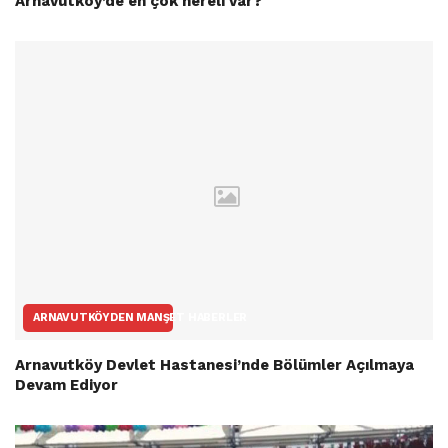
Arnavutköy’de en çok nereli var?
ARNAVUTKÖYDEN MANŞET HABERLER
Arnavutköy Devlet Hastanesi’nde Bölümler Açılmaya
Devam Ediyor