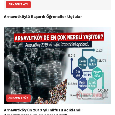
ARNAVUTKÖY
Arnavutköylü Başarılı Öğrenciler Uçtular
ARNAVUTKÖY
Arnavutköy’ün 2019 yılı nüfusu açıklandı: