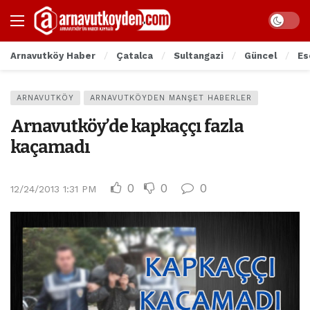
Arnavutköy Haber
Çatalca
Sultangazi
Güncel
Es
ARNAVUTKÖY
ARNAVUTKÖYDEN MANŞET HABERLER
Arnavutköy’de kapkaççı fazla
kaçamadı
0
0
0
12/24/2013 1:31 PM