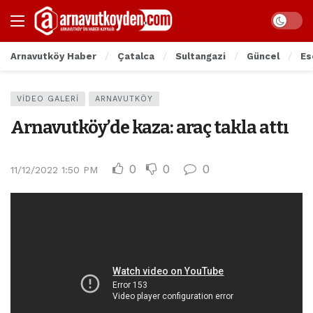
Arnavutköy Haber
Çatalca
Sultangazi
Güncel
Es
VIDEO GALERI
ARNAVUTKÖY
Arnavutköy’de kaza: araç takla attı
0
0
0
11/12/2022 1:50 PM