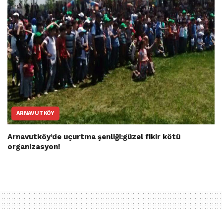
ARNAVUTKÖY
Arnavutköy’de uçurtma şenliği:güzel fikir kötü
organizasyon!