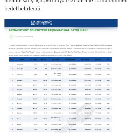
arsanın satışı için, 86 milyon 421 bin 450 TL muhammen
bedel belirlendi.