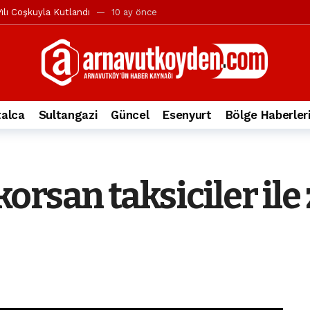
ılı Coşkuyla Kutlandı
10 ay önce
l’in iddialarına yanıt geldi
10 ay önce
yesi’ne ve Mustafa Candaroğlu’na yönelik suçlamalar
10 ay önce
a 344.868’e ulaştı
2 yıl önce
deki otomobil alev alev yandı.
2 yıl önce
alca
Sultangazi
Güncel
Esenyurt
Bölge Haberler
nleri protesto gösterisi düzenledi
2 yıl önce
t Bayramı kutlamaları coşkuyla gerçekleşti
2 yıl önce
irbirlerinin üzerine devrildi
2 yıl önce
orsan taksiciler ile
ada, taksideki yolcu öldü
3 yıl önce
nı tepkisi
3 yıl önce