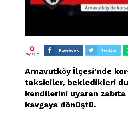
0
Facebook
Twitter
Paylaşım
Arnavutköy İlçesi’nde ko
taksiciler, bekledikleri 
kendilerini uyaran zabıta
kavgaya dönüştü.