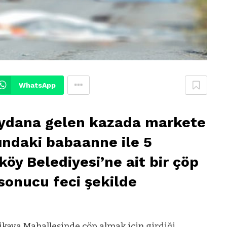
WhatsApp
eydana gelen kazada markete
şındaki babaanne ile 5
öy Belediyesi’ne ait bir çöp
sonucu feci şekilde
kaya Mahallesinde çöp almak için girdiği