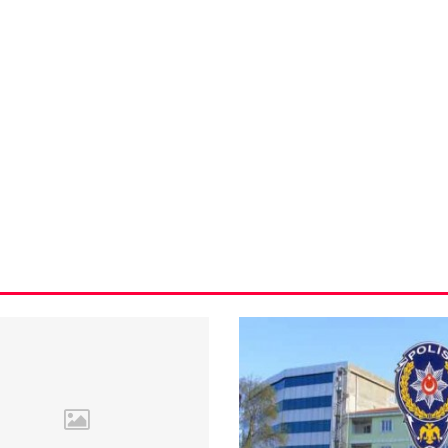
VIDEO GALERI
ün
Arnavutköy
Taşoluk’ta seyir
halindeki
ştı
otomobil alev
alev yandı.