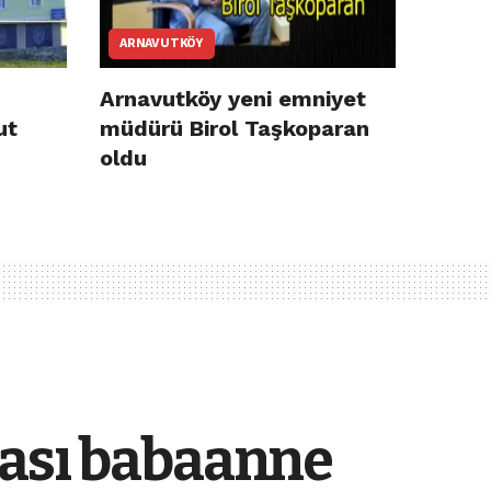
ARNAVUTKÖY
Arnavutköy yeni emniyet
ut
müdürü Birol Taşkoparan
oldu
bası babaanne