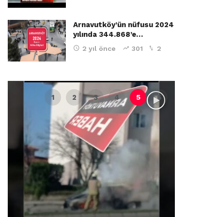
Arnavutköy’ün nüfusu 2024
yılında 344.868’e…
2 yıl önce
301
2