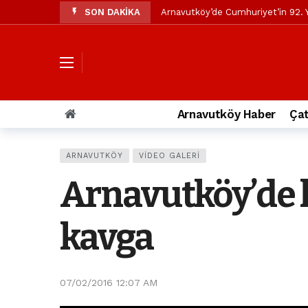
SON DAKİKA
Arnavutköy’de Cumhuriyet’in 92. Y
Mustafa Candaroğlu’ndan Özgür Öze
Özgür Özel’den Arnavutköy Beledi
Arnavutköy’ün nüfusu 2024 yılınd
Arnavutköy Taşoluk’ta seyir halin
Arnavutköy Haber
Çat
Arnavutköy İmrahor Mahallesi saki
Arnavutköy’de 29 Ekim Cumhuriye
ARNAVUTKÖY
VIDEO GALERI
Toprak kaydı: 3 hafriyat kamyonu b
Arnavutköy’de k
İstanbul Havalimanı yolundaki kaz
Arnavutkoy Belediyesi’ne su baskı
kavga
07/02/2016 12:07 AM