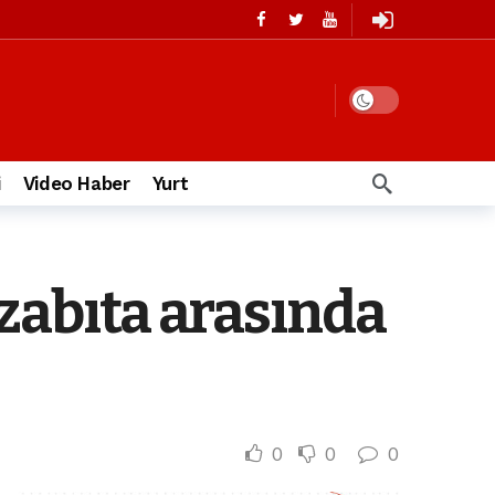
i
Video Haber
Yurt
 zabıta arasında
0
0
0