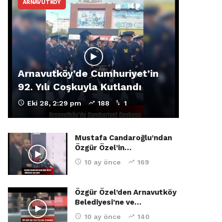
ARNAVUTKÖY
Arnavutköy’de Cumhuriyet’in
92. Yılı Coşkuyla Kutlandı
Eki 28, 2:29 pm
188
1
Mustafa Candaroğlu’ndan
Özgür Özel’in…
10 ay önce
169
Özgür Özel’den Arnavutköy
Belediyesi’ne ve…
10 ay önce
140