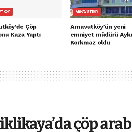
UTKÖY
ARNAVUTKÖY
utköy’de Çöp
Arnavutköy’ün yeni
nu Kaza Yaptı
emniyet müdürü Ayk
Korkmaz oldu
iklikaya’da çöp ara