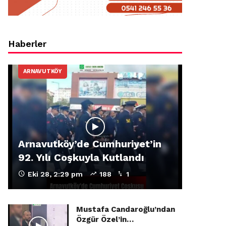
Haberler
ARNAVUTKÖY
Arnavutköy’de Cumhuriyet’in
92. Yılı Coşkuyla Kutlandı
Eki 28, 2:29 pm
188
1
Mustafa Candaroğlu’ndan
Özgür Özel’in…