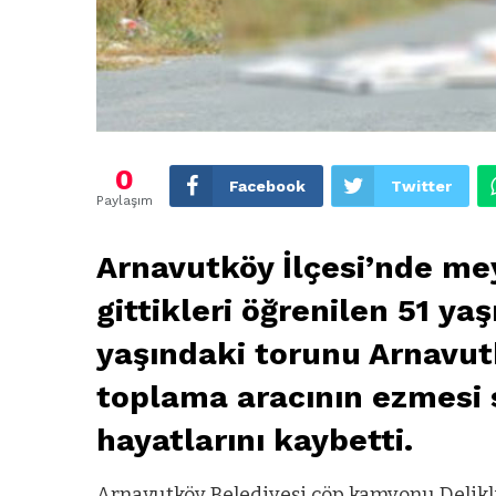
0
Facebook
Twitter
Paylaşım
Arnavutköy İlçesi’nde m
gittikleri öğrenilen 51 ya
yaşındaki torunu Arnavutk
toplama aracının ezmesi 
hayatlarını kaybetti.
Arnavutköy Belediyesi çöp kamyonu Delikli