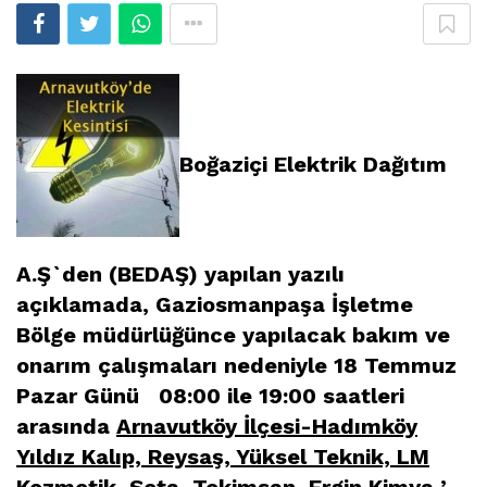
Boğaziçi Elektrik Dağıtım
A.Ş`den (BEDAŞ) yapılan yazılı
açıklamada, Gaziosmanpaşa İşletme
Bölge müdürlüğünce yapılacak bakım ve
onarım çalışmaları nedeniyle 18 Temmuz
Pazar Günü 08:00 ile 19:00 saatleri
arasında
Arnavutköy İlçesi-Hadımköy
Yıldız Kalıp, Reysaş, Yüksel Teknik, LM
Kozmetik, Seta, Tekimsan, Ergin Kimya
’