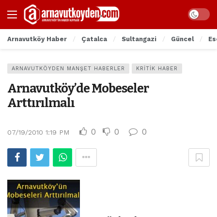
Arnavutköy Haber
Çatalca
Sultangazi
Güncel
Es
ARNAVUTKÖYDEN MANŞET HABERLER
KRITIK HABER
Arnavutköy’de Mobeseler
Arttırılmalı
0
0
0
07/19/2010 1:19 PM