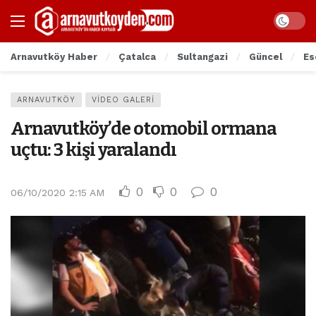
Arnavutköy Haber
Çatalca
Sultangazi
Güncel
Es
ARNAVUTKÖY
VIDEO GALERI
Arnavutköy’de otomobil ormana
uçtu: 3 kişi yaralandı
0
0
0
06/10/2020 2:15 AM