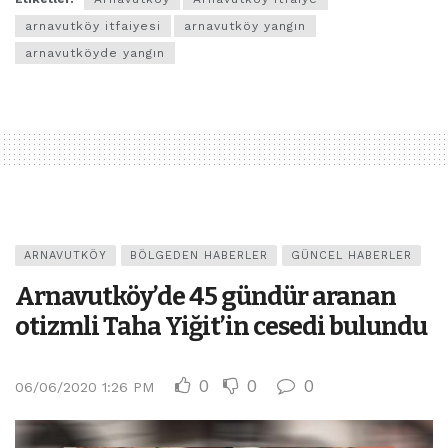
arnavutköy itfaiyesi
arnavutköy yangın
arnavutköyde yangın
ARNAVUTKÖY
BÖLGEDEN HABERLER
GÜNCEL HABERLER
Arnavutköy’de 45 gündür aranan
otizmli Taha Yiğit’in cesedi bulundu
0
0
0
06/06/2020 1:26 PM