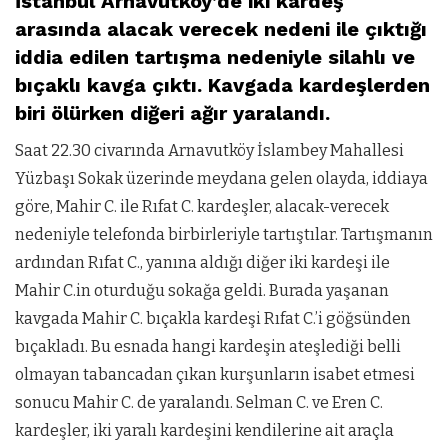
İstanbul Arnavutköy’de iki kardeş
arasında alacak verecek nedeni ile çıktığı
iddia edilen tartışma nedeniyle silahlı ve
bıçaklı kavga çıktı. Kavgada kardeşlerden
biri ölürken diğeri ağır yaralandı.
Saat 22.30 civarında Arnavutköy İslambey Mahallesi
Yüzbaşı Sokak üzerinde meydana gelen olayda, iddiaya
göre, Mahir C. ile Rıfat C. kardeşler, alacak-verecek
nedeniyle telefonda birbirleriyle tartıştılar. Tartışmanın
ardından Rıfat C., yanına aldığı diğer iki kardeşi ile
Mahir C.in oturduğu sokağa geldi. Burada yaşanan
kavgada Mahir C. bıçakla kardeşi Rıfat C.’i göğsünden
bıçakladı. Bu esnada hangi kardeşin ateşlediği belli
olmayan tabancadan çıkan kurşunların isabet etmesi
sonucu Mahir C. de yaralandı. Selman C. ve Eren C.
kardeşler, iki yaralı kardeşini kendilerine ait araçla