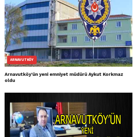
ARNAVUTKÖY
Arnavutköy’ün yeni emniyet müdürü Aykut Korkmaz
oldu