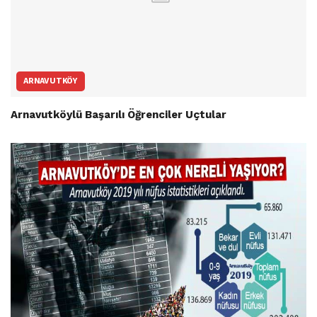
ARNAVUTKÖY
Arnavutköylü Başarılı Öğrenciler Uçtular