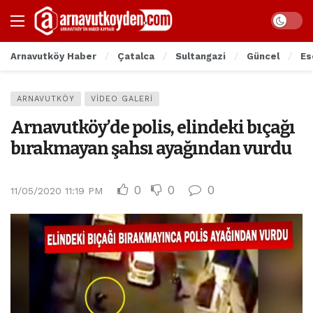
Arnavutköy Haber
Çatalca
Sultangazi
Güncel
Es
ARNAVUTKÖY
VIDEO GALERI
Arnavutköy’de polis, elindeki bıçağı
bırakmayan şahsı ayağından vurdu
0
0
0
11/05/2020 11:19 PM