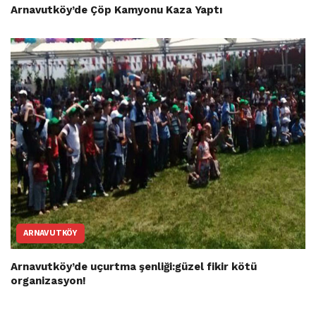
Arnavutköy’de Çöp Kamyonu Kaza Yaptı
ARNAVUTKÖY
Arnavutköy’de uçurtma şenliği:güzel fikir kötü
organizasyon!