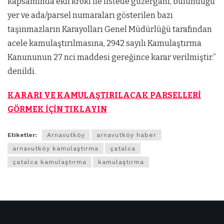
kapsamında ekli kroki ile listede güzergahı, bulunduğu
yer ve ada/parsel numaraları gösterilen bazı
taşınmazların Karayolları Genel Müdürlüğü tarafından
acele kamulaştırılmasına, 2942 sayılı Kamulaştırma
Kanununun 27 nci maddesi gereğince karar verilmiştir.”
denildi.
KARARI VE KAMULAŞTIRILACAK PARSELLERİ
GÖRMEK İÇİN TIKLAYIN
Etiketler:
Arnavutköy
arnavutköy haber
arnavutköy kamulaştırma
çatalca
çatalca kamulaştırma
kamulaştırma