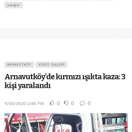
yangın
ARNAVUTKÖY
VIDEO GALERI
Arnavutköy’de kırmızı ışıkta kaza: 3
kişi yaralandı
0
0
0
11/04/2020 2:48 PM