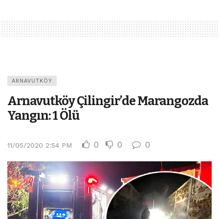
ARNAVUTKÖY
Arnavutköy Çilingir’de Marangozda
Yangın: 1 Ölü
0
0
0
11/05/2020 2:54 PM