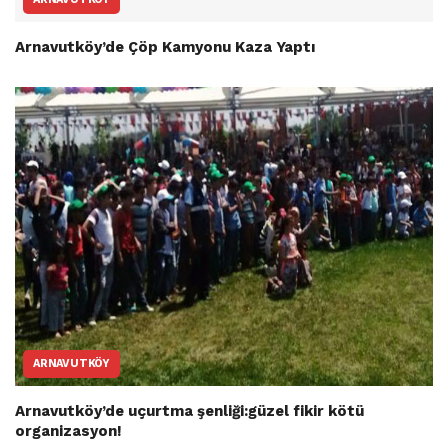
Arnavutköy’de Çöp Kamyonu Kaza Yaptı
ARNAVUTKÖY
Arnavutköy’de uçurtma şenliği:güzel fikir kötü
organizasyon!