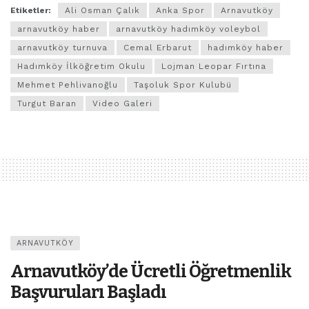
Etiketler:
Ali Osman Çalık
Anka Spor
Arnavutköy
arnavutköy haber
arnavutköy hadımköy voleybol
arnavutköy turnuva
Cemal Erbarut
hadımköy haber
Hadımköy İlköğretim Okulu
Lojman Leopar Fırtına
Mehmet Pehlivanoğlu
Taşoluk Spor Kulubü
Turgut Baran
Video Galeri
ARNAVUTKÖY
Arnavutköy’de Ücretli Öğretmenlik
Başvuruları Başladı