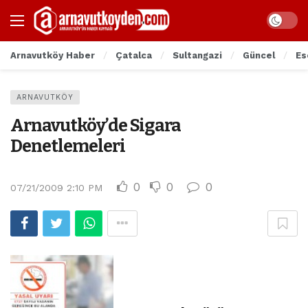
Arnavutköy Haber
Çatalca
Sultangazi
Güncel
Es
ARNAVUTKÖY
Arnavutköy’de Sigara
Denetlemeleri
0
0
0
07/21/2009 2:10 PM