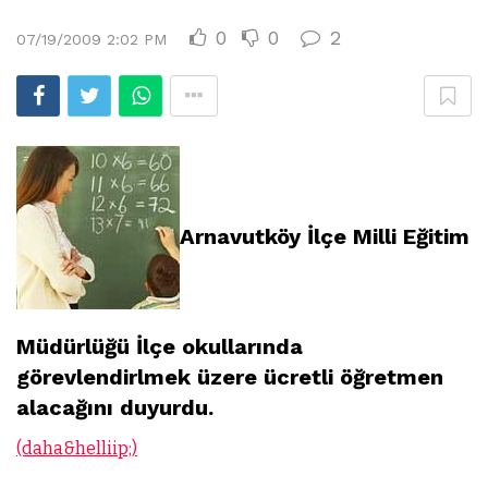
0
0
2
07/19/2009 2:02 PM
Arnavutköy İlçe Milli Eğitim
Müdürlüğü İlçe okullarında
görevlendirlmek üzere ücretli öğretmen
alacağını duyurdu.
(daha&helliip;)