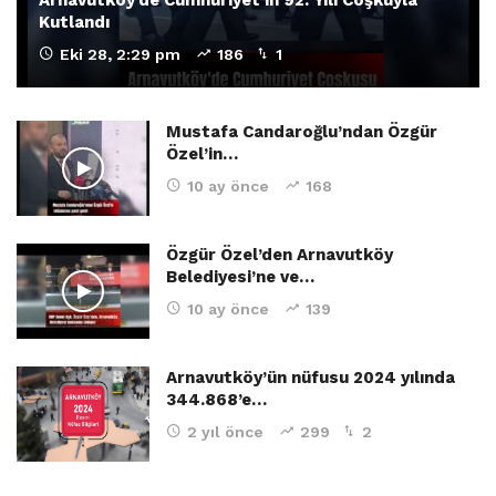
Arnavutköy’de Cumhuriyet’in 92. Yılı Coşkuyla
Kutlandı
Eki 28, 2:29 pm
186
1
Mustafa Candaroğlu’ndan Özgür
Özel’in…
10 ay önce
168
Özgür Özel’den Arnavutköy
Belediyesi’ne ve…
10 ay önce
139
Arnavutköy’ün nüfusu 2024 yılında
344.868’e…
2 yıl önce
299
2