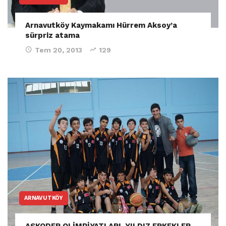
Arnavutköy Kaymakamı Hürrem Aksoy’a
sürpriz atama
Tem 20, 2013
129
ARNAVUTKÖY
ASKODER OLİMPİYATLARI, YILDIZ ERKEKLER