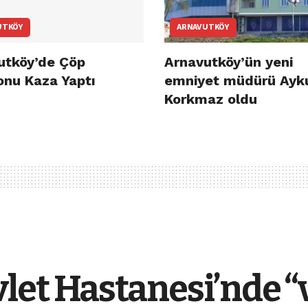
UTKÖY
ARNAVUTKÖY
utköy’de Çöp
Arnavutköy’ün yeni
nu Kaza Yaptı
emniyet müdürü Ayk
Korkmaz oldu
et Hastanesi’nde “