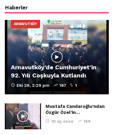
Haberler
ARNAVUTKÖY
Arnavutköy’de Cumhuriyet’in
92. Yılı Coşkuyla Kutlandı
Eki 28, 2:29 pm
187
1
Mustafa Candaroğlu’ndan
Özgür Özel’in…
10 ay önce
168