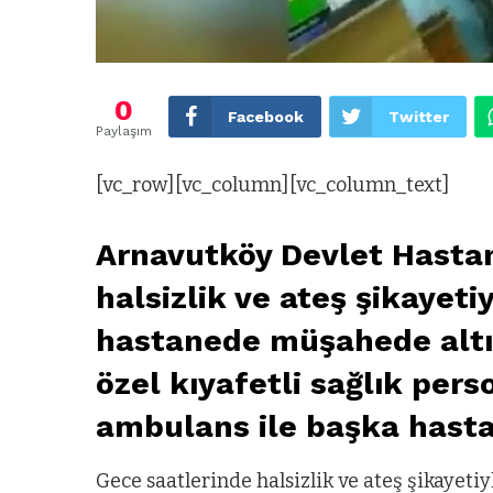
0
Facebook
Twitter
Paylaşım
[vc_row][vc_column][vc_column_text]
Arnavutköy Devlet Hastan
halsizlik ve ateş şikayetiy
hastanede müşahede altın
özel kıyafetli sağlık per
ambulans ile başka hasta
Gece saatlerinde halsizlik ve ateş şikayet