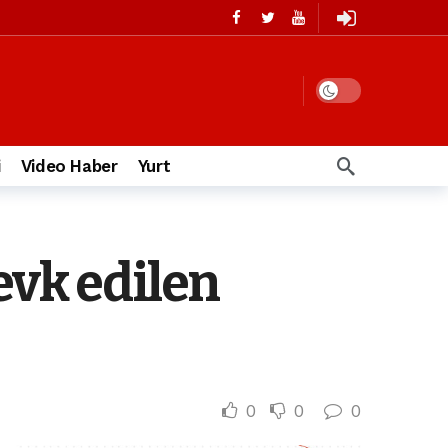
i
Video Haber
Yurt
evk edilen
0
0
0