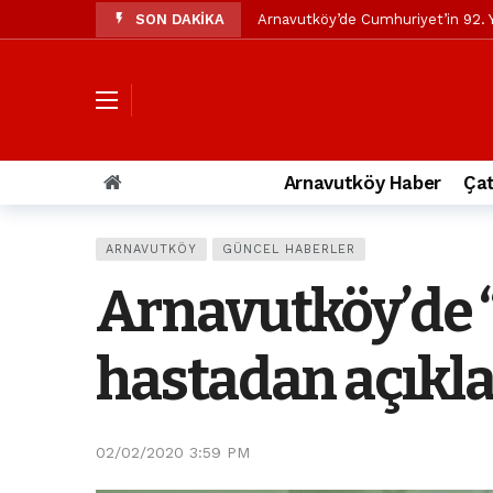
SON DAKİKA
Arnavutköy’de Cumhuriyet’in 92. Y
Mustafa Candaroğlu’ndan Özgür Öze
Özgür Özel’den Arnavutköy Beledi
Arnavutköy’ün nüfusu 2024 yılınd
Arnavutköy Taşoluk’ta seyir halin
Arnavutköy Haber
Çat
Arnavutköy İmrahor Mahallesi saki
Arnavutköy’de 29 Ekim Cumhuriye
ARNAVUTKÖY
GÜNCEL HABERLER
Toprak kaydı: 3 hafriyat kamyonu b
Arnavutköy’de “
İstanbul Havalimanı yolundaki kaz
Arnavutkoy Belediyesi’ne su baskı
hastadan açıkl
02/02/2020 3:59 PM