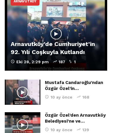
ARNAVUTKÖY
Arnavutköy’de Cumhuriyet’in
92. Yılı Coşkuyla Kutlandı
Eki 28, 2:29 pm
187
1
Mustafa Candaroğlu’ndan
Özgür Özel’in…
10 ay önce
168
Özgür Özel’den Arnavutköy
Belediyesi’ne ve…
10 ay önce
139