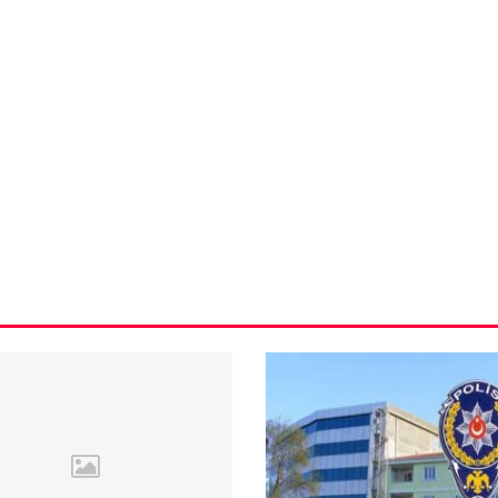
VIDEO GALERI
ün
Arnavutköy
Taşoluk’ta seyir
halindeki
ştı
otomobil alev
alev yandı.