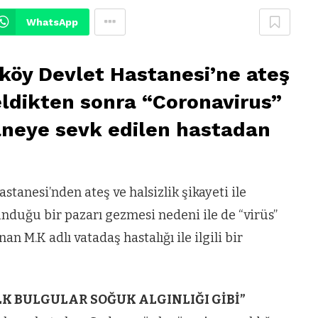
WhatsApp
köy Devlet Hastanesi’ne ateş
geldikten sonra “Coronavirus”
taneye sevk edilen hastadan
tanesi’nden ateş ve halsizlik şikayeti ile
nduğu bir pazarı gezmesi nedeni ile de “virüs”
n M.K adlı vatadaş hastalığı ile ilgili bir
K BULGULAR SOĞUK ALGINLIĞI GİBİ”