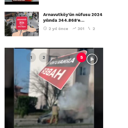
Arnavutköy’ün nüfusu 2024
yılında 344.868’e…
2 yıl önce
301
2