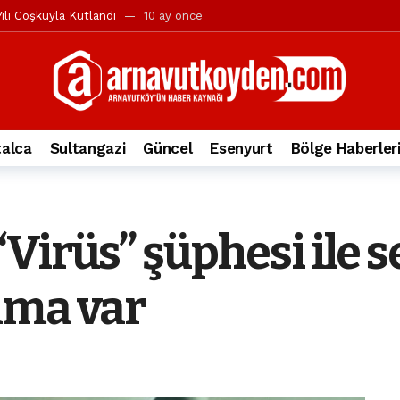
ılı Coşkuyla Kutlandı
10 ay önce
l’in iddialarına yanıt geldi
10 ay önce
yesi’ne ve Mustafa Candaroğlu’na yönelik suçlamalar
10 ay önce
a 344.868’e ulaştı
2 yıl önce
deki otomobil alev alev yandı.
2 yıl önce
alca
Sultangazi
Güncel
Esenyurt
Bölge Haberler
nleri protesto gösterisi düzenledi
2 yıl önce
t Bayramı kutlamaları coşkuyla gerçekleşti
2 yıl önce
irbirlerinin üzerine devrildi
2 yıl önce
Virüs” şüphesi ile s
ada, taksideki yolcu öldü
3 yıl önce
nı tepkisi
3 yıl önce
ama var