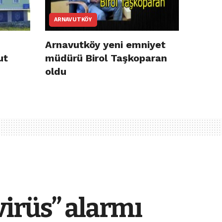
ARNAVUTKÖY
Arnavutköy yeni emniyet
ut
müdürü Birol Taşkoparan
oldu
virüs” alarmı