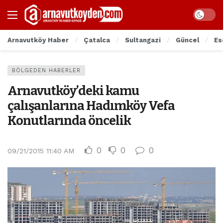
Arnavutköy Haber
Çatalca
Sultangazi
Güncel
Es
BÖLGEDEN HABERLER
Arnavutköy’deki kamu
çalışanlarına Hadımköy Vefa
Konutlarında öncelik
0
0
0
09/21/2015 11:40 AM