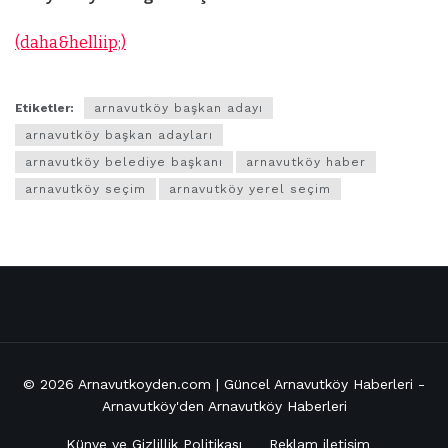
(daha&helliip;)
Etiketler:
arnavutköy başkan adayı
arnavutköy başkan adayları
arnavutköy belediye başkanı
arnavutköy haber
arnavutköy seçim
arnavutköy yerel seçim
© 2026
Arnavutkoyden.com | Güncel Arnavutköy Haberleri
-
Arnavutköy'den Arnavutköy Haberleri
Künye ve Gizlillik Politikası
Reklam iletişim