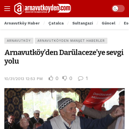
Arnavutköy Haber
Çatalca
Sultangazi
Güncel
Es
ARNAVUTKÖY
ARNAVUTKÖYDEN MANŞET HABERLER
Arnavutköy’den Darülaceze’ye sevgi
yolu
0
0
1
10/31/2013 12:53 PM