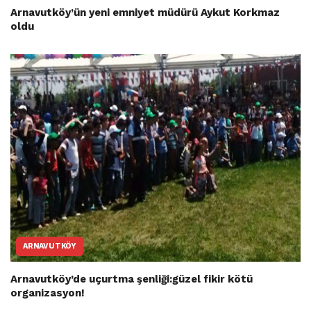
Arnavutköy’ün yeni emniyet müdürü Aykut Korkmaz
oldu
ARNAVUTKÖY
Arnavutköy’de uçurtma şenliği:güzel fikir kötü
organizasyon!