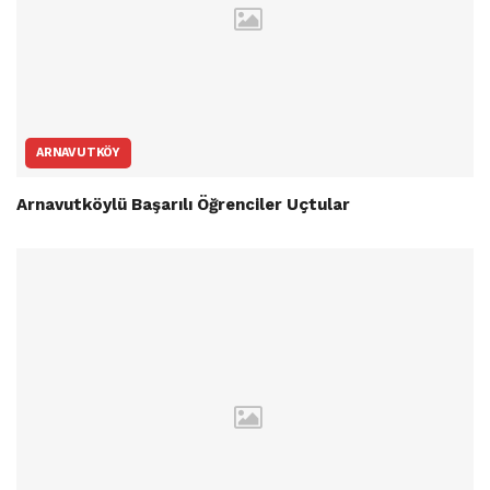
ARNAVUTKÖY
Arnavutköylü Başarılı Öğrenciler Uçtular