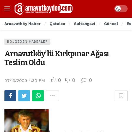
Arnavutköy Haber
Çatalca
Sultangazi
Güncel
Es
BÖLGEDEN HABERLER
Arnavutköy’lü Kırkpınar Ağası
Teslim Oldu
0
0
0
07/13/2009 4:30 PM