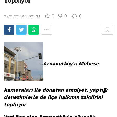
Topluyor
0
0
0
07/13/2009 3:00 PM
Arnavutköy’ü Mobese
kameraları ile donatan emniyet, yaptığı
denetimlerle de ilçe halkının takdirini
topluyor
Yeni
ilçe olan Arnavutköy’e güvenlik