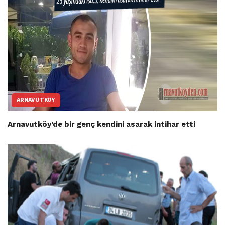
ARNAVUTKÖY
Arnavutköy’de bir genç kendini asarak intihar etti