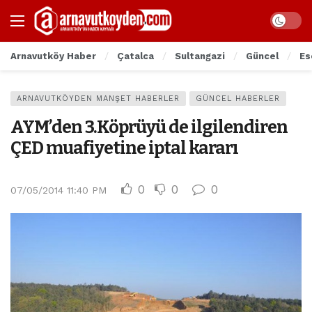
Arnavutköy Haber
Çatalca
Sultangazi
Güncel
Es
ARNAVUTKÖYDEN MANŞET HABERLER
GÜNCEL HABERLER
AYM’den 3.Köprüyü de ilgilendiren
ÇED muafiyetine iptal kararı
0
0
0
07/05/2014 11:40 PM