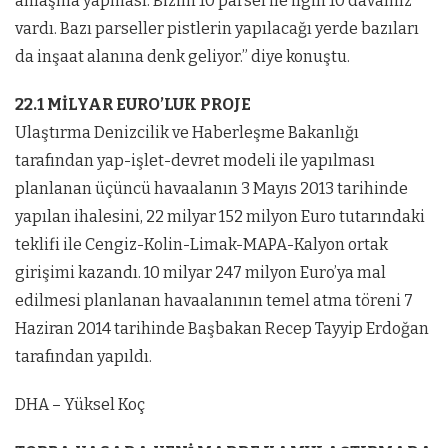
anlaşma yapması. Bizim 10 parsel ile ilgili 10 davamız
vardı. Bazı parseller pistlerin yapılacağı yerde bazıları
da inşaat alanına denk geliyor.” diye konuştu.
22.1 MİLYAR EURO’LUK PROJE
Ulaştırma Denizcilik ve Haberleşme Bakanlığı
tarafından yap-işlet-devret modeli ile yapılması
planlanan üçüncü havaalanın 3 Mayıs 2013 tarihinde
yapılan ihalesini, 22 milyar 152 milyon Euro tutarındaki
teklifi ile Cengiz-Kolin-Limak-MAPA-Kalyon ortak
girişimi kazandı. 10 milyar 247 milyon Euro’ya mal
edilmesi planlanan havaalanının temel atma töreni 7
Haziran 2014 tarihinde Başbakan Recep Tayyip Erdoğan
tarafından yapıldı.
DHA – Yüksel Koç