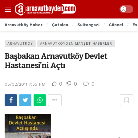
Arnavutköy Haber
Çatalca
Sultangazi
Güncel
Es
ARNAVUTKÖY
ARNAVUTKÖYDEN MANŞET HABERLER
Başbakan Arnavutköy Devlet
Hastanesi’ni Açtı
0
0
0
05/02/2011 7:55 PM