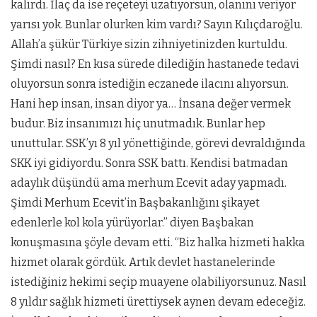
kalırdı. İlaç da ise reçeteyi uzatıyorsun, olanını veriyor
yarısı yok. Bunlar olurken kim vardı? Sayın Kılıçdaroğlu.
Allah’a şükür Türkiye sizin zihniyetinizden kurtuldu.
Şimdi nasıl? En kısa sürede dilediğin hastanede tedavi
oluyorsun sonra istediğin eczanede ilacını alıyorsun.
Hani hep insan, insan diyor ya… İnsana değer vermek
budur. Biz insanımızı hiç unutmadık. Bunlar hep
unuttular. SSK’yı 8 yıl yönettiğinde, görevi devraldığında
SKK iyi gidiyordu. Sonra SSK battı. Kendisi batmadan
adaylık düşündü ama merhum Ecevit aday yapmadı.
Şimdi Merhum Ecevit’in Başbakanlığını şikayet
edenlerle kol kola yürüyorlar.” diyen Başbakan
konuşmasına şöyle devam etti. “Biz halka hizmeti hakka
hizmet olarak gördük. Artık devlet hastanelerinde
istediğiniz hekimi seçip muayene olabiliyorsunuz. Nasıl
8 yıldır sağlık hizmeti ürettiysek aynen devam edeceğiz.