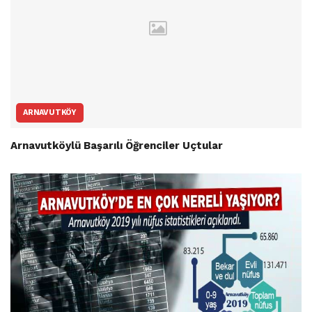
ARNAVUTKÖY
Arnavutköylü Başarılı Öğrenciler Uçtular