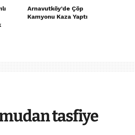
ılı
Arnavutköy’de Çöp
Kamyonu Kaza Yaptı
k
amudan tasfiye