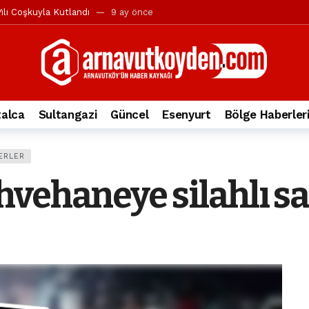
ılı Coşkuyla Kutlandı
9 ay önce
l’in iddialarına yanıt geldi
10 ay önce
yesi’ne ve Mustafa Candaroğlu’na yönelik suçlamalar
10 ay önce
a 344.868’e ulaştı
2 yıl önce
deki otomobil alev alev yandı.
2 yıl önce
alca
Sultangazi
Güncel
Esenyurt
Bölge Haberler
nleri protesto gösterisi düzenledi
2 yıl önce
t Bayramı kutlamaları coşkuyla gerçekleşti
2 yıl önce
ERLER
irbirlerinin üzerine devrildi
2 yıl önce
vehaneye silahlı sa
ada, taksideki yolcu öldü
3 yıl önce
nı tepkisi
3 yıl önce