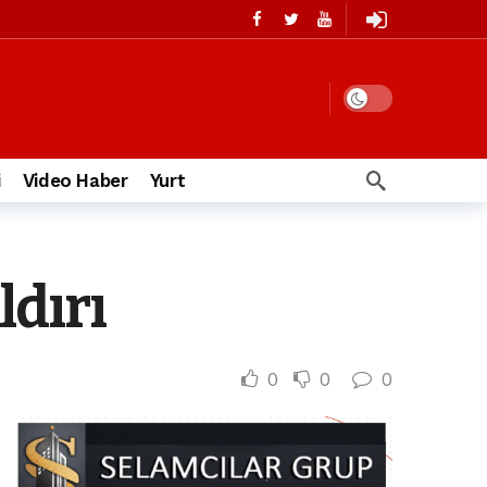
i
Video Haber
Yurt
ldırı
0
0
0