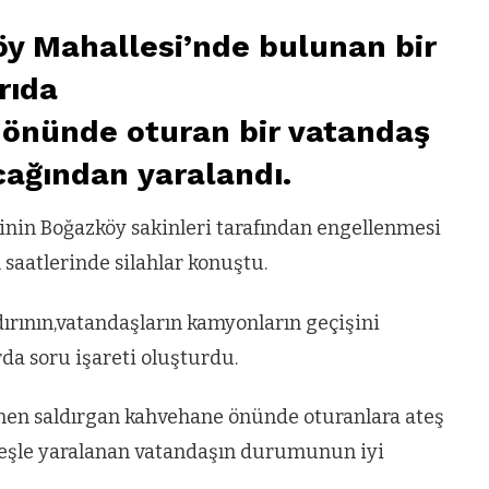
öy Mahallesi’nde bulunan bir
rıda
önünde oturan bir vatandaş
cağından yaralandı.
inin Boğazköy sakinleri tarafından engellenmesi
aatlerinde silahlar konuştu.
ırının,vatandaşların kamyonların geçişini
da soru işareti oluşturdu.
inen saldırgan kahvehane önünde oturanlara ateş
ateşle yaralanan vatandaşın durumunun iyi