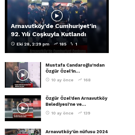
Arnavutköy’de Cumhuriyet’in
92. Yılı Coşkuyla Kutlandı
Eki 28, 2:29 pm
185
1
Mustafa Candaroğlu’ndan
Özgür Özel’in…
10 ay önce
168
Özgür Özel’den Arnavutköy
Belediyesi’ne ve…
10 ay önce
139
Arnavutköy’ün nüfusu 2024