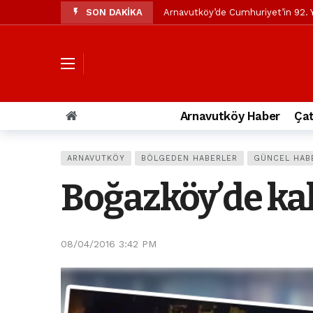
SON DAKİKA
Arnavutköy’de Cumhuriyet’in 92. Y
Mustafa Candaroğlu’ndan Özgür Öze
Özgür Özel’den Arnavutköy Beledi
Arnavutköy’ün nüfusu 2024 yılınd
Arnavutköy Taşoluk’ta seyir halin
Arnavutköy Haber
Çat
Arnavutköy İmrahor Mahallesi saki
Arnavutköy’de 29 Ekim Cumhuriye
ARNAVUTKÖY
BÖLGEDEN HABERLER
GÜNCEL HAB
Toprak kaydı: 3 hafriyat kamyonu b
Boğazköy’de kah
İstanbul Havalimanı yolundaki kaz
Arnavutkoy Belediyesi’ne su baskı
08/04/2016 3:42 PM