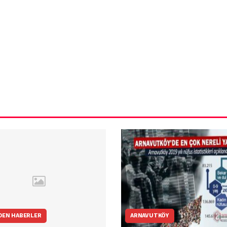
ün
Arnavutköy
Taşoluk’ta seyir
halindeki
ştı
otomobil alev
alev yandı.
DEN HABERLER
ARNAVUTKÖY