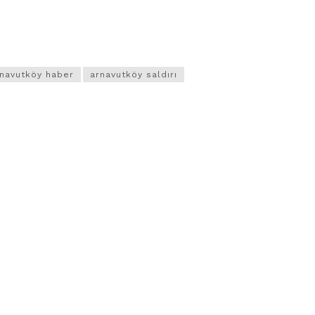
navutköy haber
arnavutköy saldırı
VIDEO GALERI