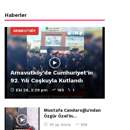
Haberler
ARNAVUTKÖY
Arnavutköy’de Cumhuriyet’in
92. Yılı Coşkuyla Kutlandı
Eki 28, 2:29 pm
185
1
Mustafa Candaroğlu’ndan
Özgür Özel’in…
10 ay önce
168