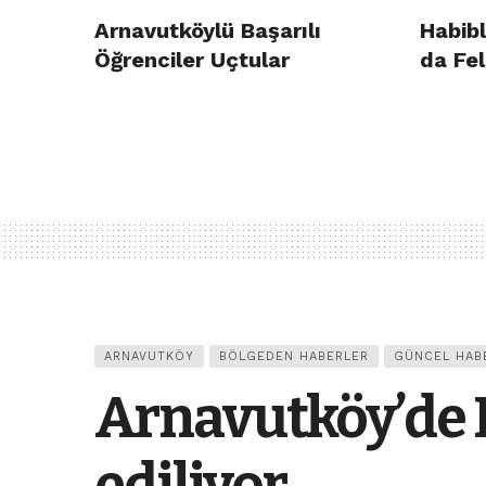
Arnavutköylü Başarılı
Habibl
Öğrenciler Uçtular
da Fel
ARNAVUTKÖY
BÖLGEDEN HABERLER
GÜNCEL HAB
Arnavutköy’de F
ediliyor