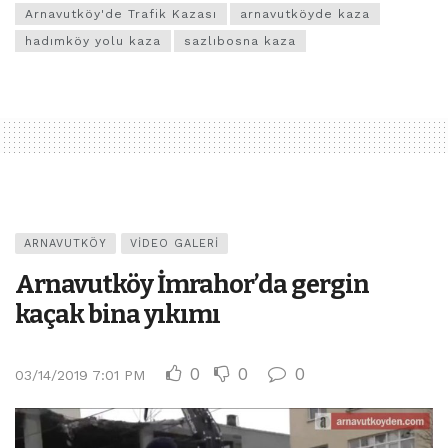
Arnavutköy'de Trafik Kazası
arnavutköyde kaza
hadımköy yolu kaza
sazlıbosna kaza
ARNAVUTKÖY
VIDEO GALERI
Arnavutköy İmrahor’da gergin
kaçak bina yıkımı
0
0
0
03/14/2019 7:01 PM