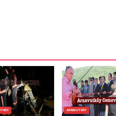
ün
Arnavutköy
Taşoluk’ta seyir
halindeki
ştı
otomobil alev
alev yandı.
UTKÖY
ARNAVUTKÖY