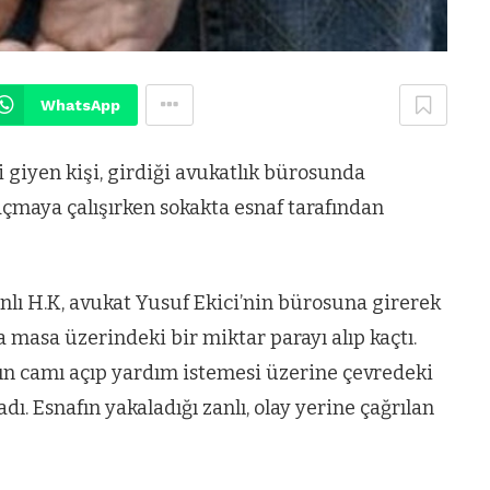
WhatsApp
 giyen kişi, girdiği avukatlık bürosunda
açmaya çalışırken sokakta esnaf tarafından
zanlı H.K, avukat Yusuf Ekici’nin bürosuna girerek
a masa üzerindeki bir miktar parayı alıp kaçtı.
ın camı açıp yardım istemesi üzerine çevredeki
dı. Esnafın yakaladığı zanlı, olay yerine çağrılan