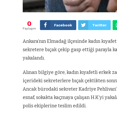
0
Facebook
Twitter
Paylaşım
Ankara’nın Elmadağ ilçesinde kadın kıyafeti
sekretere bıçak çekip gasp ettiği parayla k
yakalandı.
Alınan bilgiye göre, kadın kıyafetli erkek 
içerideki sekreterlere bıçak çektikten sonr
Ancak bürodaki sekreter Kadriye Pehlivan’
esnaf, sokakta kaçmaya çalışan H.K’yi yakala
polis ekiplerine teslim edildi.