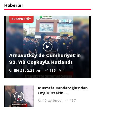
Haberler
ARNAVUTKÖY
Arnavutköy’de Cumhuriyet’in
92. Yılı Coşkuyla Kutlandı
Eki 28, 2:29 pm
185
1
Mustafa Candaroğlu’ndan
Özgür Özel’in…
10 ay önce
167