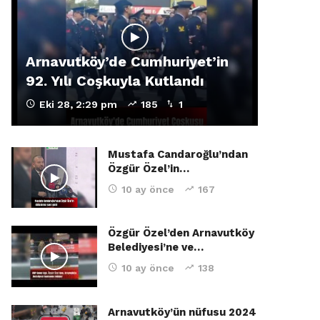
Arnavutköy’de Cumhuriyet’in
92. Yılı Coşkuyla Kutlandı
Eki 28, 2:29 pm
185
1
Mustafa Candaroğlu’ndan
Özgür Özel’in…
10 ay önce
167
Özgür Özel’den Arnavutköy
Belediyesi’ne ve…
10 ay önce
138
Arnavutköy’ün nüfusu 2024