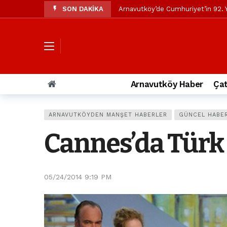
SON DAKİKA
Arnavutköy’de Cumhuriyet’in 92. Y
Mustafa Candaroğlu’ndan Özgür Öze
Özgür Özel’den Arnavutköy Beledi
Arnavutköy’ün nüfusu 2024 yılınd
Arnavutköy Taşoluk’ta seyir halin
Arnavutköy Haber
Çat
Arnavutköy İmrahor Mahallesi saki
Arnavutköy’de 29 Ekim Cumhuriye
ARNAVUTKÖYDEN MANŞET HABERLER
GÜNCEL HABE
Toprak kaydı: 3 hafriyat kamyonu b
Cannes’da Türk
İstanbul Havalimanı yolundaki kaz
Arnavutkoy Belediyesi’ne su baskı
05/24/2014 9:19 PM