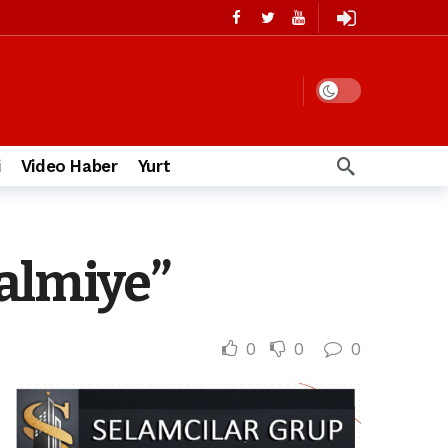
i
Video Haber
Yurt
almiye”
0
0
0