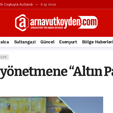
ılı Coşkuyla Kutlandı
9 ay önce
l’in iddialarına yanıt geldi
10 ay önce
yesi’ne ve Mustafa Candaroğlu’na yönelik suçlamalar
10 ay önce
a 344.868’e ulaştı
1 yıl önce
deki otomobil alev alev yandı.
2 yıl önce
alca
Sultangazi
Güncel
Esenyurt
Bölge Haberler
nleri protesto gösterisi düzenledi
2 yıl önce
t Bayramı kutlamaları coşkuyla gerçekleşti
2 yıl önce
RLER
irbirlerinin üzerine devrildi
2 yıl önce
 yönetmene “Altın P
ada, taksideki yolcu öldü
3 yıl önce
nı tepkisi
3 yıl önce