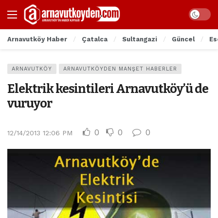
Arnavutköy Haber
Çatalca
Sultangazi
Güncel
Es
ARNAVUTKÖY
ARNAVUTKÖYDEN MANŞET HABERLER
Elektrik kesintileri Arnavutköy’ü de
vuruyor
0
0
0
12/14/2013 12:06 PM