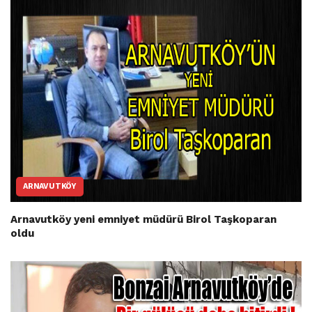
ARNAVUTKÖY
Arnavutköy yeni emniyet müdürü Birol Taşkoparan
oldu