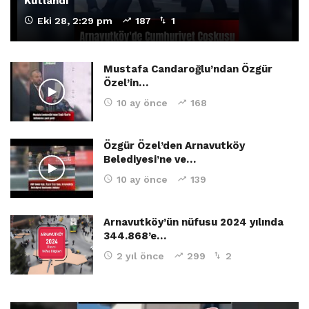
Kutlandı
Eki 28, 2:29 pm
187
1
Mustafa Candaroğlu’ndan Özgür
Özel’in…
10 ay önce
168
Özgür Özel’den Arnavutköy
Belediyesi’ne ve…
10 ay önce
139
Arnavutköy’ün nüfusu 2024 yılında
344.868’e…
2 yıl önce
299
2