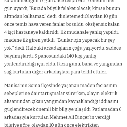
kaldıramadığını 17 gün önce tespit etti. Yönetimi her
gün uyardı, “Burada büyük felaket olacak, kimse bunun
altından kalkamaz.” dedi, dinletemediOlaydan 10 gün
önce temiz hava veren fanlar bozuldu, oksijensiz kalan
4 işçi hastaneye kaldırıldı. İlk müdahale yanlış yapıldı,
madene ilk giren yetkili, “Bunlar için yapacak bir şey
yok.” dedi. Halbuki arkadaşların çoğu yaşıyordu, sadece
bayılmışlardı. S panosundaki 140 kişi yanlış
yönlendirildiği için öldü. Facia günü, bana ve yangından
sağ kurtulan diğer arkadaşlara para teklif ettiler.
Manisa’nın Soma ilçesinde yaşanan maden faciasının
sebeplerine dair tartışmalar sürerken, olayın elektrik
aksamından çıkan yangından kaynaklandığı iddiasını
güçlendirecek önemli bir bilgiye ulaşıldı. Patlamadan 6
arkadaşıyla kurtulan Mehmet Ali Dinçer’in verdiği
bilgiye göre, olaydan 10 gün önce elektrikten