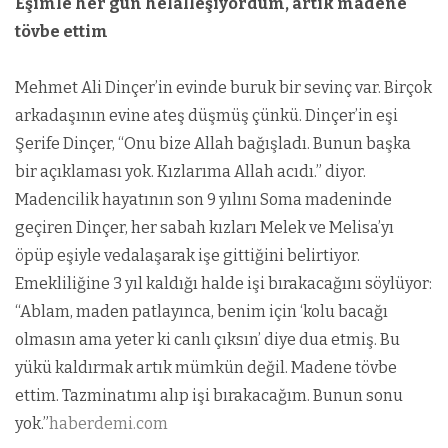
Eşimle her gün helalleşiyordum, artık madene
tövbe ettim
Mehmet Ali Dinçer’in evinde buruk bir sevinç var. Birçok
arkadaşının evine ateş düşmüş çünkü. Dinçer’in eşi
Şerife Dinçer, “Onu bize Allah bağışladı. Bunun başka
bir açıklaması yok. Kızlarıma Allah acıdı.” diyor.
Madencilik hayatının son 9 yılını Soma madeninde
geçiren Dinçer, her sabah kızları Melek ve Melisa’yı
öpüp eşiyle vedalaşarak işe gittiğini belirtiyor.
Emekliliğine 3 yıl kaldığı halde işi bırakacağını söylüyor:
“Ablam, maden patlayınca, benim için ‘kolu bacağı
olmasın ama yeter ki canlı çıksın’ diye dua etmiş. Bu
yükü kaldırmak artık mümkün değil. Madene tövbe
ettim. Tazminatımı alıp işi bırakacağım. Bunun sonu
yok.”
haberdemi.com