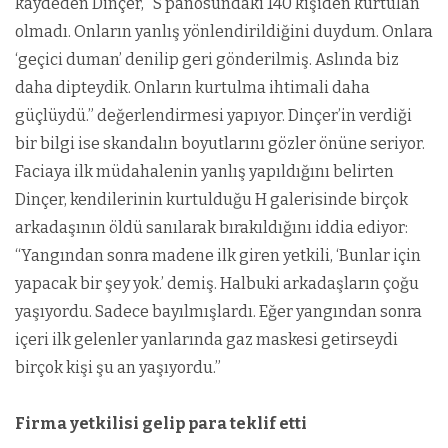
kaydeden Dinçer, “S panosundaki 140 kişiden kurtulan
olmadı. Onların yanlış yönlendirildiğini duydum. Onlara
‘geçici duman’ denilip geri gönderilmiş. Aslında biz
daha dipteydik. Onların kurtulma ihtimali daha
güçlüydü.” değerlendirmesi yapıyor. Dinçer’in verdiği
bir bilgi ise skandalın boyutlarını gözler önüne seriyor.
Faciaya ilk müdahalenin yanlış yapıldığını belirten
Dinçer, kendilerinin kurtulduğu H galerisinde birçok
arkadaşının öldü sanılarak bırakıldığını iddia ediyor:
“Yangından sonra madene ilk giren yetkili, ‘Bunlar için
yapacak bir şey yok.’ demiş. Halbuki arkadaşların çoğu
yaşıyordu. Sadece bayılmışlardı. Eğer yangından sonra
içeri ilk gelenler yanlarında gaz maskesi getirseydi
birçok kişi şu an yaşıyordu.”
Firma yetkilisi gelip para teklif etti