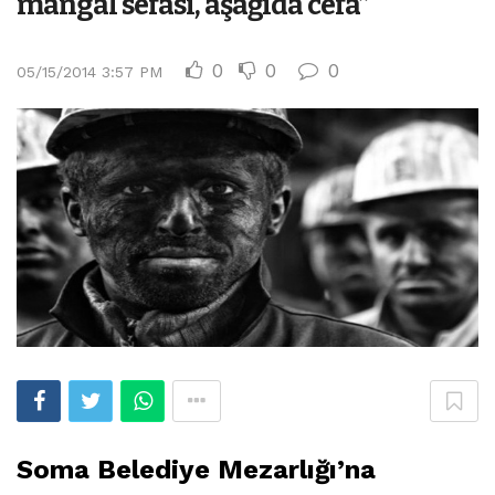
mangal sefası, aşağıda cefa”
0
0
0
05/15/2014 3:57 PM
Soma Belediye Mezarlığı’na