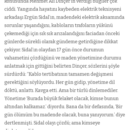
konusunda Mehmet Ali Dinçer’in verdiği bilgiler çok
ciddi. Yangında hayatını kaybeden elektrik teknisyeni
arkadaşı Ergün Sidal’ın, madendeki elektrik aksamında
sorunlar yaşandığını, kabloların trafoların yükünü
çekemediği için sık sık arızalandığını faciadan önceki
günlerde sürekli olarak gündeme getirdiğine dikkat
çekiyor. Sidal’ın olaydan 17 gün önce durumun
vahametini çözdüğünü ve maden yönetimine durumu
anlatmak için gittiğini belirten Dinçer, sözlerini şöyle
sürdürdü: “Kablo tertibatının tamamen değişmesi
gerektiğini söylüyordu. Her gün gidip, yönetime dil
döktü, anlattı. Kavga etti. Ama bir türlü dinlemediler.
Yönetime ‘Burada büyük felaket olacak, kimse bunun
altından kalkamaz.’ diyordu. Bana da bir defasında, ‘Bir
gün ölümüm bu madende olacak, buna yanıyorum.’ diye
dertlenmişti. Sidal olayı çözdü; ama kimseye