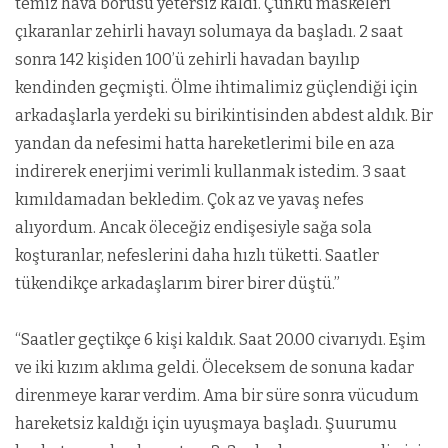
temiz hava borusu yetersiz kaldı. Çünkü maskeleri
çıkaranlar zehirli havayı solumaya da başladı. 2 saat
sonra 142 kişiden 100’ü zehirli havadan bayılıp
kendinden geçmişti. Ölme ihtimalimiz güçlendiği için
arkadaşlarla yerdeki su birikintisinden abdest aldık. Bir
yandan da nefesimi hatta hareketlerimi bile en aza
indirerek enerjimi verimli kullanmak istedim. 3 saat
kımıldamadan bekledim. Çok az ve yavaş nefes
alıyordum. Ancak öleceğiz endişesiyle sağa sola
koşturanlar, nefeslerini daha hızlı tüketti. Saatler
tükendikçe arkadaşlarım birer birer düştü.”
“Saatler geçtikçe 6 kişi kaldık. Saat 20.00 civarıydı. Eşim
ve iki kızım aklıma geldi. Öleceksem de sonuna kadar
direnmeye karar verdim. Ama bir süre sonra vücudum
hareketsiz kaldığı için uyuşmaya başladı. Şuurumu