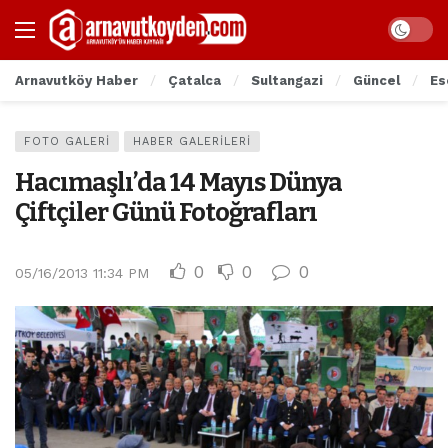
Arnavutköy Haber
Çatalca
Sultangazi
Güncel
Es
FOTO GALERI
HABER GALERILERI
Hacımaşlı’da 14 Mayıs Dünya
Çiftçiler Günü Fotoğrafları
0
0
0
05/16/2013 11:34 PM