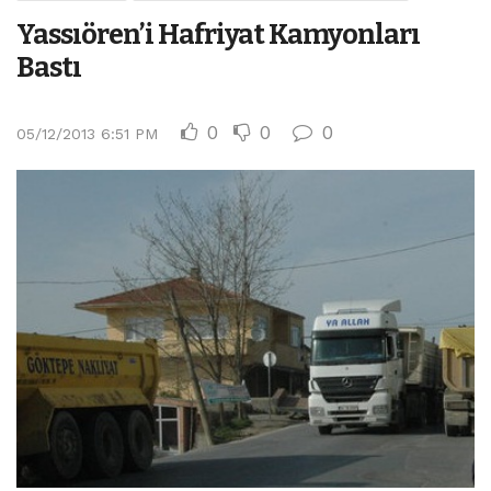
Yassıören’i Hafriyat Kamyonları
Bastı
0
0
0
05/12/2013 6:51 PM