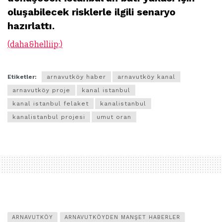
oluşabilecek risklerle ilgili senaryo
hazırlattı.
(daha&helliip;)
Etiketler:
arnavutköy haber
arnavutköy kanal
arnavutköy proje
kanal istanbul
kanal istanbul felaket
kanalistanbul
kanalistanbul projesi
umut oran
ARNAVUTKÖY
ARNAVUTKÖYDEN MANŞET HABERLER