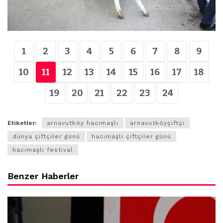
1
2
3
4
5
6
7
8
9
10
11
12
13
14
15
16
17
18
19
20
21
22
23
24
Etiketler:
arnavutköy hacımaşlı
arnavutköyçiftçi
dünya çiftçiler günü
hacımaşlı çiftçiler günü
hacımaşlı festival
Benzer Haberler