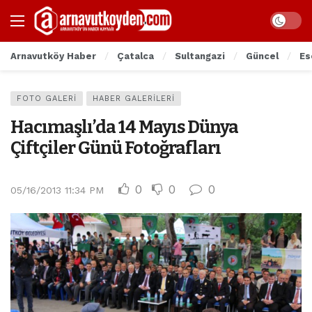
Arnavutköy Haber
Çatalca
Sultangazi
Güncel
Es
FOTO GALERI
HABER GALERILERI
Hacımaşlı’da 14 Mayıs Dünya
Çiftçiler Günü Fotoğrafları
0
0
0
05/16/2013 11:34 PM