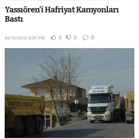
Yassıören’i Hafriyat Kamyonları
Bastı
0
0
0
05/12/2013 6:51 PM