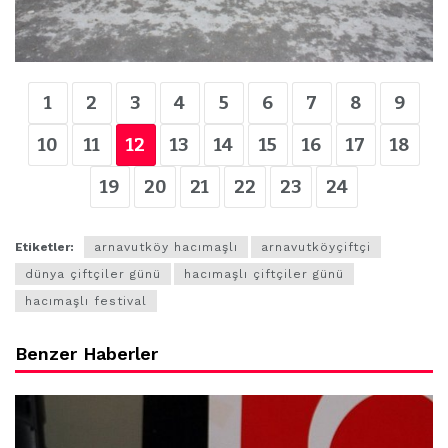
1
2
3
4
5
6
7
8
9
10
11
12
13
14
15
16
17
18
19
20
21
22
23
24
Etiketler:
arnavutköy hacımaşlı
arnavutköyçiftçi
dünya çiftçiler günü
hacımaşlı çiftçiler günü
hacımaşlı festival
Benzer Haberler