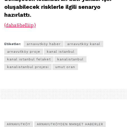
oluşabilecek risklerle ilgili senaryo
hazırlattı.
(daha&helliip;)
Etiketler:
arnavutköy haber
arnavutköy kanal
arnavutköy proje
kanal istanbul
kanal istanbul felaket
kanalistanbul
kanalistanbul projesi
umut oran
ARNAVUTKÖY
ARNAVUTKÖYDEN MANŞET HABERLER