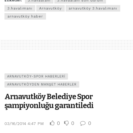
Etiketler:
3.havaalanı
3.havaalanı son durum
3.havalimanı
Arnavutköy
arnavutköy 3.havalimanı
arnavutköy haber
ARNAVUTKÖY-SPOR HABERLERI
ARNAVUTKÖYDEN MANŞET HABERLER
Arnavutköy Belediye Spor
şampiyonluğu garantiledi
0
0
0
03/16/2014 4:47 PM